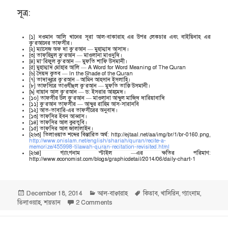
সূত্র:
[১] নওমান আলি খানের সূরা আল-বাকারাহ এর উপর লেকচার এবং বাইয়িনাহ এর
কু’রআনের তাফসীর।
[২] ম্যাসেজ অফ দা কু’রআন — মুহাম্মাদ আসাদ।
[৩] তাফহিমুল কু’রআন — মাওলানা মাওদুদি।
[৪] মা’রিফুল কু’রআন — মুফতি শাফি উসমানী।
[৫] মুহাম্মাদ মোহার আলি — A Word for Word Meaning of The Quran
[৬] সৈয়দ কুতব — In the Shade of the Quran
[৭] তাদাব্বুরে কু’রআন – আমিন আহসান ইসলাহি।
[৮] তাফসিরে তাওযীহুল কু’রআন — মুফতি তাক্বি উসমানী।
[৯] বায়ান আল কু’রআন — ড: ইসরার আহমেদ।
[১০] তাফসীর উল কু’রআন — মাওলানা আব্দুল মাজিদ দারিয়াবাদি
[১১] কু’রআন তাফসীর — আব্দুর রাহিম আস-সারানবি
[১২] আত-তাবারি-এর তাফসীরের অনুবাদ।
[১৩] তাফসির ইবন আব্বাস।
[১৪] তাফসির আল কুরতুবি।
[১৫] তাফসির আল জালালাইন।
[২৬৩] তিলাওয়াত শব্দের বিস্তারিত অর্থ: http://ejtaal.net/aa/img/br/1/br-0160.png,
http://www.onislam.net/english/shariah/quran/recite-a-
memorize/455998-tilawah-quran-recitation-revisited.html
[২৬৪] গ্যাংগনাম স্টাইল —এর ক্ষতির পরিমাণ:
http://www.economist.com/blogs/graphicdetail/2014/06/daily-chart-1
Posted
Categories
Tags
December 18, 2014
আল-বাক্বারাহ
কিতাব
,
খাসিরিন
,
গ্যাংনাম
,
on
on যারা তা যেভাবে অনুসরণ করার কথা, ঠিক সেভা
তিলাওয়াহ
,
শয়তান
2 Comments