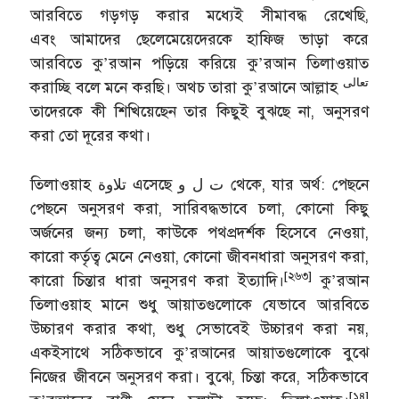
আরবিতে গড়গড় করার মধ্যেই সীমাবদ্ধ রেখেছি,
এবং আমাদের ছেলেমেয়েদেরকে হাফিজ ভাড়া করে
আরবিতে কু’রআন পড়িয়ে করিয়ে কু’রআন তিলাওয়াত
تعالى
করাচ্ছি বলে মনে করছি। অথচ তারা কু’রআনে আল্লাহ
তাদেরকে কী শিখিয়েছেন তার কিছুই বুঝছে না, অনুসরণ
করা তো দূরের কথা।
তিলাওয়াহ تلاوة এসেছে ت ل و থেকে, যার অর্থ: পেছনে
পেছনে অনুসরণ করা, সারিবদ্ধভাবে চলা, কোনো কিছু
অর্জনের জন্য চলা, কাউকে পথপ্রদর্শক হিসেবে নেওয়া,
কারো কর্তৃত্ব মেনে নেওয়া, কোনো জীবনধারা অনুসরণ করা,
[২৬৩]
কারো চিন্তার ধারা অনুসরণ করা ইত্যাদি।
কু’রআন
তিলাওয়াহ মানে শুধু আয়াতগুলোকে যেভাবে আরবিতে
উচ্চারণ করার কথা, শুধু সেভাবেই উচ্চারণ করা নয়,
একইসাথে সঠিকভাবে কু’রআনের আয়াতগুলোকে বুঝে
নিজের জীবনে অনুসরণ করা। বুঝে, চিন্তা করে, সঠিকভাবে
[১৪]