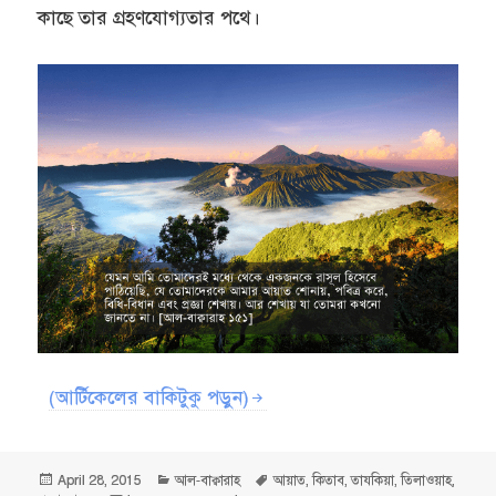
কাছে তার গ্রহণযোগ্যতার পথে।
(আর্টিকেলের বাকিটুকু পড়ুন)
Posted
Categories
Tags
April 28, 2015
আল-বাক্বারাহ
আয়াত
,
কিতাব
,
তাযকিয়া
,
তিলাওয়াহ
,