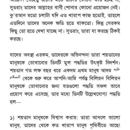
সুতরাং তাদের আল্লাহর বাণী শোনার কোনো প্রয়োজন নেই।
কু’রআন মতো চলাটা যদি এত খারাপ কাজ হতোই, তাহলে
এতদিনে তাদের অনেক ক্ষতি হতে থাকতো। কিন্তু সেরকম
কিছু তো হতে দেখা যাচ্ছে না। সুতরাং, তারা যা করছে ঠিকই
করছে।
যাদের অবস্থা এরকম, তাদেরকে অভিনন্দন! তারা শয়তানের
মানুষকে ডোবানোর তিনটি মুল পদ্ধতির উৎকৃষ্ট নিদর্শন।
عليه
শয়তান গত লক্ষ বছর ধরে একদম প্রথম মানুষ আদম
السلام
থেকে শুরু করে আপনি-আমি পর্যন্ত বিলিয়ন বিলিয়ন
মানুষকে ডোবানোর জন্য যতগুলো পদ্ধতি সফল ভাবে
প্রয়োগ করে এসেছে, তার মধ্যে তিনটি উল্লেখযোগ্য পদ্ধতি
হল—
১) শয়তান মানুষকে বিশ্বাস করায়: তারা আসলে ভালো
মানুষ, তাদের থেকে কত খারাপ মানুষ পৃথিবীতে আছে!