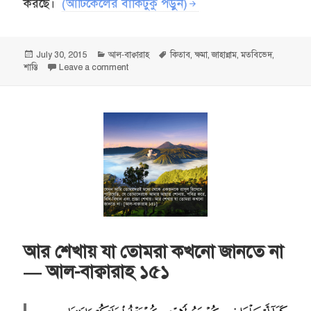
করছে।
(আর্টিকেলের বাকিটুকু পড়ুন)
Posted
Categories
Tags
July 30, 2015
আল-বাক্বারাহ
কিতাব
,
ক্ষমা
,
জাহান্নাম
,
মতবিভেদ
,
on
on কিয়ামতের দিন আল্লাহ ওদের সাথে কথা বলবেন না — আ
শাস্তি
Leave a comment
আর শেখায় যা তোমরা কখনো জানতে না
— আল-বাক্বারাহ ১৫১