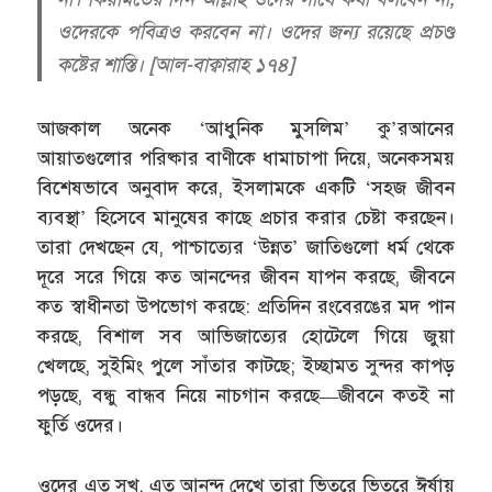
ওদেরকে পবিত্রও করবেন না। ওদের জন্য রয়েছে প্রচণ্ড
কষ্টের শাস্তি। [আল-বাক্বারাহ ১৭৪]
আজকাল অনেক ‘আধুনিক মুসলিম’ কু’রআনের
আয়াতগুলোর পরিষ্কার বাণীকে ধামাচাপা দিয়ে, অনেকসময়
বিশেষভাবে অনুবাদ করে, ইসলামকে একটি ‘সহজ জীবন
ব্যবস্থা’ হিসেবে মানুষের কাছে প্রচার করার চেষ্টা করছেন।
তারা দেখছেন যে, পাশ্চাত্যের ‘উন্নত’ জাতিগুলো ধর্ম থেকে
দূরে সরে গিয়ে কত আনন্দের জীবন যাপন করছে, জীবনে
কত স্বাধীনতা উপভোগ করছে: প্রতিদিন রংবেরঙের মদ পান
করছে, বিশাল সব আভিজাত্যের হোটেলে গিয়ে জুয়া
খেলছে, সুইমিং পুলে সাঁতার কাটছে; ইচ্ছামত সুন্দর কাপড়
পড়ছে, বন্ধু বান্ধব নিয়ে নাচগান করছে—জীবনে কতই না
ফুর্তি ওদের।
ওদের এত সুখ, এত আনন্দ দেখে তারা ভিতরে ভিতরে ঈর্ষায়