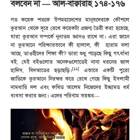
বলবেন না — আল-বাক্বারাহ ১৭৪-১৭৬
গত কয়েক শতকে উপমহাদেশের মানুষদেরকে কৌশলে
কুরআন থেকে দূরে রেখে কয়েকটা প্রজন্ম তৈরী করা হয়েছে,
যারা কুরআন সম্পর্কে নুন্যতম জ্ঞানও রাখে না। এরা জানে
না কুরআনে পরিষ্কারভাবে কী হালাল, কী হারাম বলা
আছে, তাওহীদের শিক্ষা কী? তারা শুধু পড়েছে কিছু গৎবাঁধা
বই, যেই বইগুলোর অনেকগুলোতেই নানা ধরনের জাল
[১১]
হাদিস, বিদআতের ছড়াছড়ি।
এভাবে একটি পুরো
জাতিকে কুরআনে নিরক্ষর করে রেখে গেছে কিছু ইসলামী
নামধারি দল এবং কথিত আলেম নিজেদের ইচ্ছামত ধর্ম
ব্যবসা করার জন্য। এদের পরিণাম ভয়ঙ্কর—