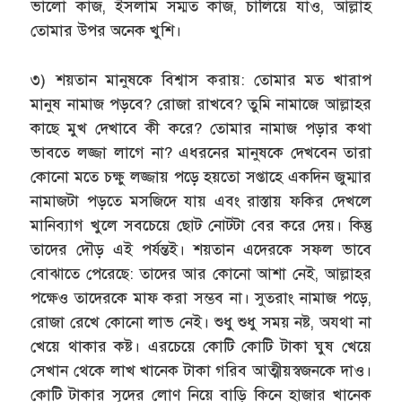
ভালো কাজ, ইসলাম সম্মত কাজ, চালিয়ে যাও, আল্লাহ
তোমার উপর অনেক খুশি।
৩) শয়তান মানুষকে বিশ্বাস করায়: তোমার মত খারাপ
মানুষ নামাজ পড়বে? রোজা রাখবে? তুমি নামাজে আল্লাহর
কাছে মুখ দেখাবে কী করে? তোমার নামাজ পড়ার কথা
ভাবতে লজ্জা লাগে না? এধরনের মানুষকে দেখবেন তারা
কোনো মতে চক্ষু লজ্জায় পড়ে হয়তো সপ্তাহে একদিন জুম্মার
নামাজটা পড়তে মসজিদে যায় এবং রাস্তায় ফকির দেখলে
মানিব্যাগ খুলে সবচেয়ে ছোট নোটটা বের করে দেয়। কিন্তু
তাদের দৌড় এই পর্যন্তই। শয়তান এদেরকে সফল ভাবে
বোঝাতে পেরেছে: তাদের আর কোনো আশা নেই, আল্লাহর
পক্ষেও তাদেরকে মাফ করা সম্ভব না। সুতরাং নামাজ পড়ে,
রোজা রেখে কোনো লাভ নেই। শুধু শুধু সময় নষ্ট, অযথা না
খেয়ে থাকার কষ্ট। এরচেয়ে কোটি কোটি টাকা ঘুষ খেয়ে
সেখান থেকে লাখ খানেক টাকা গরিব আত্মীয়স্বজনকে দাও।
কোটি টাকার সূদের লোণ নিয়ে বাড়ি কিনে হাজার খানেক