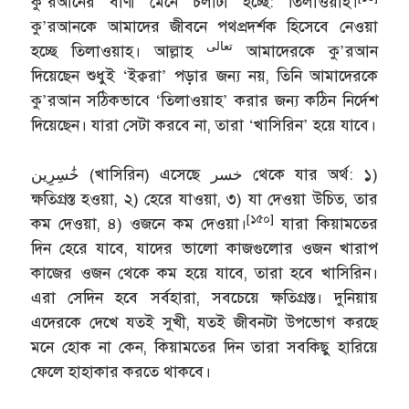
কু’রআনের বাণী মেনে চলাটা হচ্ছে: তিলাওয়াহ।
কু’রআনকে আমাদের জীবনে পথপ্রদর্শক হিসেবে নেওয়া
تعالى
হচ্ছে তিলাওয়াহ। আল্লাহ
আমাদেরকে কু’রআন
দিয়েছেন শুধুই ‘ইক্বরা’ পড়ার জন্য নয়, তিনি আমাদেরকে
কু’রআন সঠিকভাবে ‘তিলাওয়াহ’ করার জন্য কঠিন নির্দেশ
দিয়েছেন। যারা সেটা করবে না, তারা ‘খাসিরিন’ হয়ে যাবে।
خَٰسِرِين (খাসিরিন) এসেছে خسر থেকে যার অর্থ: ১)
ক্ষতিগ্রস্ত হওয়া, ২) হেরে যাওয়া, ৩) যা দেওয়া উচিত, তার
[১৫০]
কম দেওয়া, ৪) ওজনে কম দেওয়া।
যারা কিয়ামতের
দিন হেরে যাবে, যাদের ভালো কাজগুলোর ওজন খারাপ
কাজের ওজন থেকে কম হয়ে যাবে, তারা হবে খাসিরিন।
এরা সেদিন হবে সর্বহারা, সবচেয়ে ক্ষতিগ্রস্ত। দুনিয়ায়
এদেরকে দেখে যতই সুখী, যতই জীবনটা উপভোগ করছে
মনে হোক না কেন, কিয়ামতের দিন তারা সবকিছু হারিয়ে
ফেলে হাহাকার করতে থাকবে।