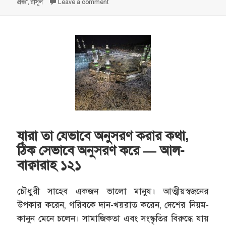
on
on আর শেখায় যা তোমরা কখনো জানতে না — আল-বা
প্রজ্ঞা
,
রাসূল
Leave a comment
যারা তা যেভাবে অনুসরণ করার কথা,
ঠিক সেভাবে অনুসরণ করে — আল-
বাক্বারাহ ১২১
চৌধুরী সাহেব একজন ভালো মানুষ। আত্মীয়স্বজনের
উপকার করেন, গরিবকে দান-খয়রাত করেন, দেশের নিয়ম-
কানুন মেনে চলেন। সামাজিকতা এবং সংস্কৃতির বিরুদ্ধে যায়