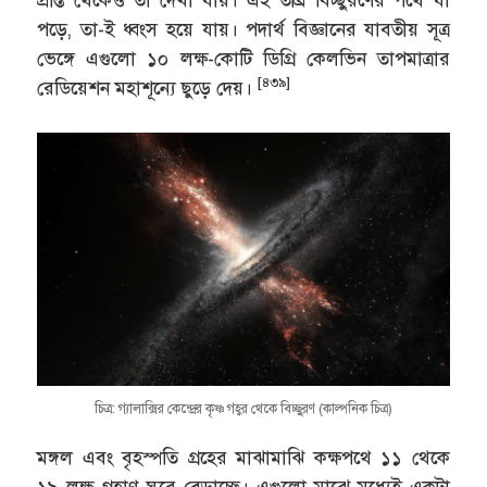
প্রান্ত থেকেও তা দেখা যায়। এই তীব্র বিচ্ছুরণের পথে যা
পড়ে, তা-ই ধ্বংস হয়ে যায়। পদার্থ বিজ্ঞানের যাবতীয় সূত্র
ভেঙ্গে এগুলো ১০ লক্ষ-কোটি ডিগ্রি কেলভিন তাপমাত্রার
[৪৩৯]
রেডিয়েশন মহাশূন্যে ছুড়ে দেয়।
চিত্র: গ্যালাক্সির কেন্দ্রের কৃষ্ণ গহ্বর থেকে বিচ্ছুরণ (কাল্পনিক চিত্র)
মঙ্গল এবং বৃহস্পতি গ্রহের মাঝামাঝি কক্ষপথে ১১ থেকে