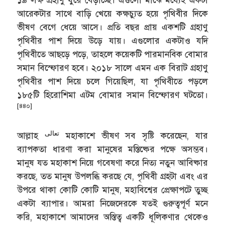
১৯ লক্ষ গ্রহাণু ঘুরে বেড়াচ্ছে। এগুলো মাঝে মধ্যেই একটা
আরেকটার সাথে বাড়ি খেয়ে কক্ষচ্যুত হয়ে পৃথিবীর দিকে
ভীষণ বেগে ধেয়ে আসে। প্রতি বছর প্রায় একশটি গ্রহাণু
পৃথিবীর পাশ দিয়ে উড়ে যায়। এগুলোর একটাও যদি
পৃথিবীতে আছড়ে পড়ে, তাহলে কয়েকটি পারমানবিক বোমার
সমান বিস্ফোরণ হবে। ২০১৮ সালে এমন এক বিরাট গ্রহাণু
পৃথিবীর পাশ দিয়ে চলে গিয়েছিল, যা পৃথিবীতে পড়লে
১৮৫টি হিরোশিমা এটম বোমার সমান বিস্ফোরণ ঘটতো।
[৪৪০]
تعالى
আল্লাহ
মহাকাশে ভীষণ সব সৃষ্টি করেছেন, যার
ব্যাপকতা ধারণা করা মানুষের মস্তিষ্কের পক্ষে অসম্ভব।
মানুষ যত মহাকাশ নিয়ে গবেষণা করে নিত্য নতুন আবিষ্কার
করছে, তত মানুষ উপলব্ধি করছে যে, পৃথিবী গ্রহটা এবং এর
উপরে থাকা কোটি কোটি মানুষ, মহাবিশ্বের প্রেক্ষাপটে তুচ্ছ
একটা ব্যাপার। আমরা নিজেদেরকে যতই গুরুত্বপূর্ণ মনে
করি, মহাকাশে আমাদের অস্তিত্ব একটি ধূলিকণার থেকেও