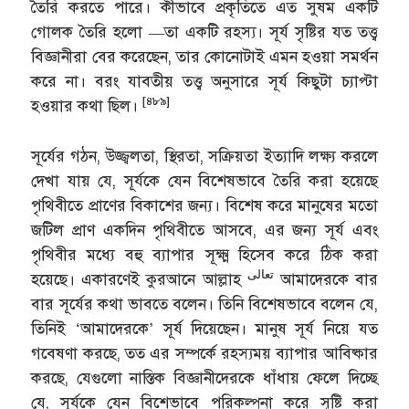
তৈরি করতে পারে। কীভাবে প্রকৃতিতে এত সুষম একটি
গোলক তৈরি হলো —তা একটি রহস্য। সূর্য সৃষ্টির যত তত্ত্ব
বিজ্ঞানীরা বের করেছেন, তার কোনোটাই এমন হওয়া সমর্থন
করে না। বরং যাবতীয় তত্ত্ব অনুসারে সূর্য কিছুটা চ্যাপ্টা
[৪৮৯]
হওয়ার কথা ছিল।
সূর্যের গঠন, উজ্জ্বলতা, স্থিরতা, সক্রিয়তা ইত্যাদি লক্ষ্য করলে
দেখা যায় যে, সূর্যকে যেন বিশেষভাবে তৈরি করা হয়েছে
পৃথিবীতে প্রাণের বিকাশের জন্য। বিশেষ করে মানুষের মতো
জটিল প্রাণ একদিন পৃথিবীতে আসবে, এর জন্য সূর্য এবং
পৃথিবীর মধ্যে বহু ব্যাপার সূক্ষ্ম হিসেব করে ঠিক করা
تعالى
হয়েছে। একারণেই কুরআনে আল্লাহ
আমাদেরকে বার
বার সূর্যের কথা ভাবতে বলেন। তিনি বিশেষভাবে বলেন যে,
তিনিই ‘আমাদেরকে’ সূর্য দিয়েছেন। মানুষ সূর্য নিয়ে যত
গবেষণা করছে, তত এর সম্পর্কে রহস্যময় ব্যাপার আবিষ্কার
করছে, যেগুলো নাস্তিক বিজ্ঞানীদেরকে ধাঁধায় ফেলে দিচ্ছে
যে, সূর্যকে যেন বিশেভাবে পরিকল্পনা করে সৃষ্টি করা