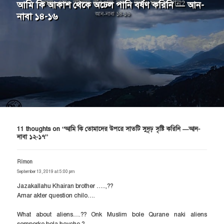
আমি কি আকাশ থেকে অঢেল পানি বর্ষণ করিনি — আন-
Next
নাবা ১৪-১৬
post: