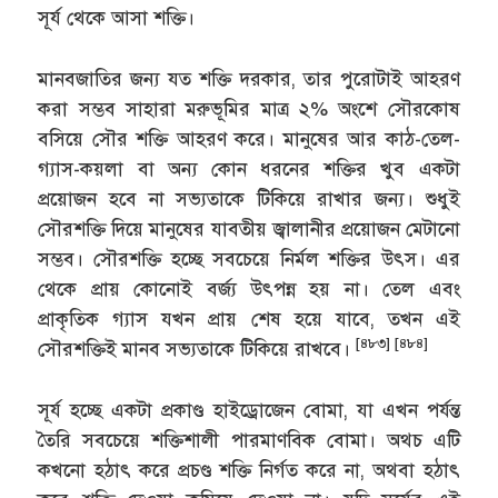
সূর্য থেকে আসা শক্তি।
মানবজাতির জন্য যত শক্তি দরকার, তার পুরোটাই আহরণ
করা সম্ভব সাহারা মরুভূমির মাত্র ২% অংশে সৌরকোষ
বসিয়ে সৌর শক্তি আহরণ করে। মানুষের আর কাঠ-তেল-
গ্যাস-কয়লা বা অন্য কোন ধরনের শক্তির খুব একটা
প্রয়োজন হবে না সভ্যতাকে টিকিয়ে রাখার জন্য। শুধুই
সৌরশক্তি দিয়ে মানুষের যাবতীয় জ্বালানীর প্রয়োজন মেটানো
সম্ভব। সৌরশক্তি হচ্ছে সবচেয়ে নির্মল শক্তির উৎস। এর
থেকে প্রায় কোনোই বর্জ্য উৎপন্ন হয় না। তেল এবং
প্রাকৃতিক গ্যাস যখন প্রায় শেষ হয়ে যাবে, তখন এই
[৪৮৩] [৪৮৪]
সৌরশক্তিই মানব সভ্যতাকে টিকিয়ে রাখবে।
সূর্য হচ্ছে একটা প্রকাণ্ড হাইড্রোজেন বোমা, যা এখন পর্যন্ত
তৈরি সবচেয়ে শক্তিশালী পারমাণবিক বোমা। অথচ এটি
কখনো হঠাৎ করে প্রচণ্ড শক্তি নির্গত করে না, অথবা হঠাৎ