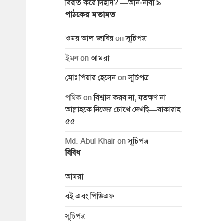
বিরতি করে দিইনি? —আন-নাবা ৯
পাঠকের মতামত
ওমর আল জাবির
on
সূচিপত্র
ইমন
on
আমরা
মোঃ পিয়ার হেসেন
on
সূচিপত্র
পথিক
on
বিশ্বাস করব না, যতক্ষণ না
আল্লাহকে নিজের চোখে দেখছি—বাকারাহ
৫৫
Md. Abul Khair
on
সূচিপত্র
বিবিধ
আমরা
বই এবং পিডিএফ
সূচিপত্র