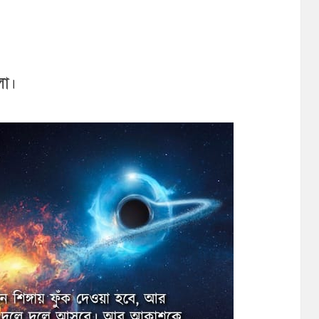
।
লো।