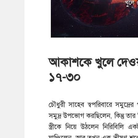
আকাশকে খুলে দেও
১৭-৩০
চৌধুরী সাহেব স্বপরিবারে সমুদ্র
সমুদ্র উপভোগ করছিলেন, কিন্তু তার শি
স্ত্রীকে নিয়ে উঠলেন নিরিবিলি এ
যাচ্ছিলেন, আর তখন এক ভীষণ শব্