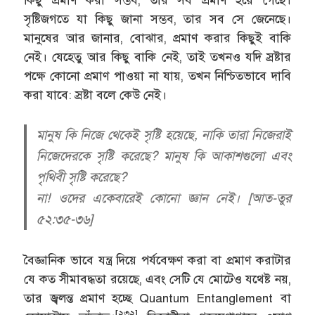
কিছু প্রমাণ করা সম্ভব, তার সব প্রমাণ হয়ে গেছে।
সৃষ্টিজগতে যা কিছু জানা সম্ভব, তার সব সে জেনেছে।
মানুষের আর জানার, বোঝার, প্রমাণ করার কিছুই বাকি
নেই। যেহেতু আর কিছু বাকি নেই, তাই তখনও যদি স্রষ্টার
পক্ষে কোনো প্রমাণ পাওয়া না যায়, তখন নিশ্চিতভাবে দাবি
করা যাবে: স্রষ্টা বলে কেউ নেই।
মানুষ কি নিজে থেকেই সৃষ্টি হয়েছে, নাকি তারা নিজেরাই
নিজেদেরকে সৃষ্টি করেছে? মানুষ কি আকাশগুলো এবং
পৃথিবী সৃষ্টি করেছে?
না! ওদের একেবারেই কোনো জ্ঞান নেই। [আত-তুর
৫২:৩৫-৩৬]
বৈজ্ঞানিক ভাবে যন্ত্র দিয়ে পর্যবেক্ষণ করা বা প্রমাণ করাটার
যে কত সীমাবদ্ধতা রয়েছে, এবং সেটি যে মোটেও যথেষ্ট নয়,
তার জ্বলন্ত প্রমাণ হচ্ছে Quantum Entanglement বা
[২৩২]