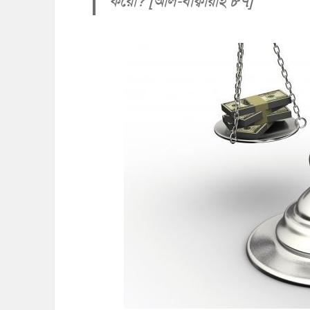
করো? [আল-বাক্বারাহ ৮৭]