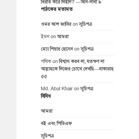
বিরতি করে দিইনি? —আন-নাবা ৯
পাঠকের মতামত
ওমর আল জাবির
on
সূচিপত্র
ইমন
on
আমরা
মোঃ পিয়ার হেসেন
on
সূচিপত্র
পথিক
on
বিশ্বাস করব না, যতক্ষণ না
আল্লাহকে নিজের চোখে দেখছি—বাকারাহ
৫৫
Md. Abul Khair
on
সূচিপত্র
বিবিধ
আমরা
বই এবং পিডিএফ
সূচিপত্র