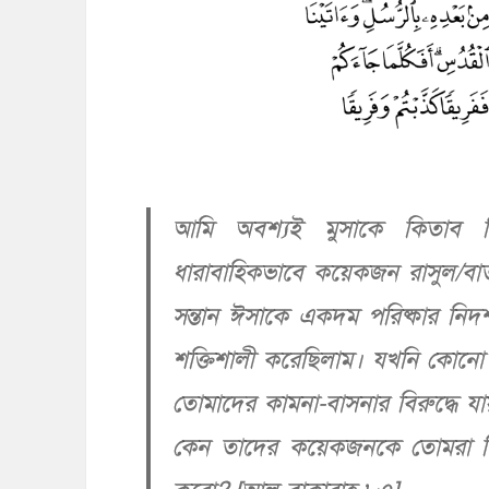
আমি অবশ্যই মুসাকে কিতাব দ
ধারাবাহিকভাবে কয়েকজন রাসুল/বা
সন্তান ঈসাকে একদম পরিষ্কার নিদর
শক্তিশালী করেছিলাম। যখনি কোনো র
তোমাদের কামনা-বাসনার বিরুদ্ধে 
কেন তাদের কয়েকজনকে তোমরা মি