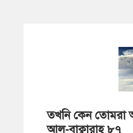
তখনি কেন তোমরা অ
আল-বাক্বারাহ ৮৭