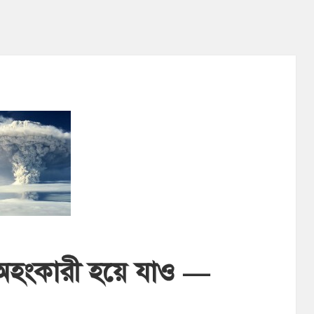
হংকারী হয়ে যাও —