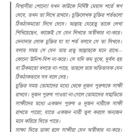
বিশ্বাসীরা শোনো! যখন কাউকে নির্দিষ্ট মেয়াদ শর্তে ঋণ
দেবে, তখন তা লিখে রাখবে। চুক্তিলেখক চুক্তির শর্তগুলো
ঠিকঠাকমতো লিখে দেবে। আল্লাহ যেহেতু তাকে লেখা
শিখিয়েছেন, কাজেই সে যেন লিখতে অস্বীকার না-করে।
দেনাদার লোক চুক্তির যা যা শর্ত বলবে সে তা লিখবে।
বলার সময় সে যেন তার প্রভু আল্লাহকে মনে রাখে—
কোনো ঊনিশ-বিশ না-করে। সে যদি কম বুঝে, দুর্বল হয়
বা ঠিকমতো বলতে না-পারে, তাহলে তার অভিভাবক যেন
ঠিকঠাকভাবে সব বলে দেয়।
চুক্তির সময় তোমাদের মধ্যে থেকে দুজন পুরুষকে সাক্ষী
রাখবে। দুজন পুরুষ পাওয়া না-গেলে তোমাদের সম্মতিতে
সাক্ষীদের মধ্যে একজন পুরুষ ও দুজন নারীকে সাক্ষী
রাখতে পারো; যাতে একজন নারী ভুল করলে অন্যজন
মনে করিয়ে দিতে পারে।
সাক্ষ্য দিতে ডাকা হলে সাক্ষীরা যেন অস্বীকার না-করে।