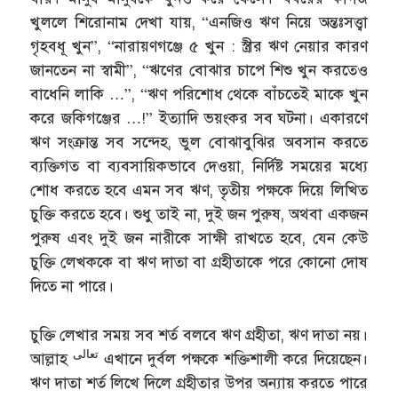
খুললে শিরোনাম দেখা যায়, “এনজিও ঋণ নিয়ে অন্তঃসত্ত্বা
গৃহবধূ খুন”, “নারায়ণগঞ্জে ৫ খুন : স্ত্রীর ঋণ নেয়ার কারণ
জানতেন না স্বামী”, “ঋণের বোঝার চাপে শিশু খুন করতেও
বাধেনি লাকি …”, “ঋণ পরিশোধ থেকে বাঁচতেই মাকে খুন
করে জকিগঞ্জের …!” ইত্যাদি ভয়ংকর সব ঘটনা। একারণে
ঋণ সংক্রান্ত সব সন্দেহ, ভুল বোঝাবুঝির অবসান করতে
ব্যক্তিগত বা ব্যবসায়িকভাবে দেওয়া, নির্দিষ্ট সময়ের মধ্যে
শোধ করতে হবে এমন সব ঋণ, তৃতীয় পক্ষকে দিয়ে লিখিত
চুক্তি করতে হবে। শুধু তাই না, দুই জন পুরুষ, অথবা একজন
পুরুষ এবং দুই জন নারীকে সাক্ষী রাখতে হবে, যেন কেউ
চুক্তি লেখককে বা ঋণ দাতা বা গ্রহীতাকে পরে কোনো দোষ
দিতে না পারে।
চুক্তি লেখার সময় সব শর্ত বলবে ঋণ গ্রহীতা, ঋণ দাতা নয়।
تعالى
আল্লাহ
এখানে দুর্বল পক্ষকে শক্তিশালী করে দিয়েছেন।
ঋণ দাতা শর্ত লিখে দিলে গ্রহীতার উপর অন্যায় করতে পারে