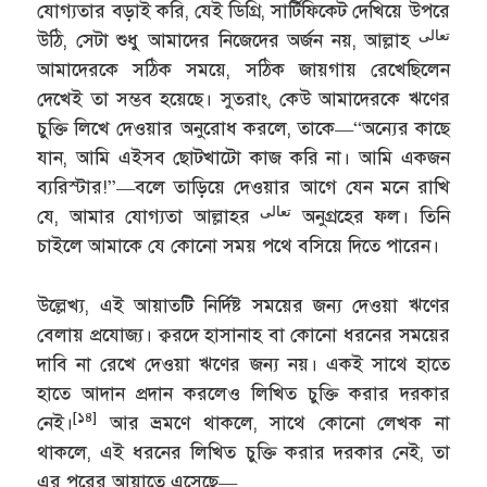
যোগ্যতার বড়াই করি, যেই ডিগ্রি, সার্টিফিকেট দেখিয়ে উপরে
تعالى
উঠি, সেটা শুধু আমাদের নিজেদের অর্জন নয়, আল্লাহ
আমাদেরকে সঠিক সময়ে, সঠিক জায়গায় রেখেছিলেন
দেখেই তা সম্ভব হয়েছে। সুতরাং, কেউ আমাদেরকে ঋণের
চুক্তি লিখে দেওয়ার অনুরোধ করলে, তাকে—“অন্যের কাছে
যান, আমি এইসব ছোটখাটো কাজ করি না। আমি একজন
ব্যরিস্টার!”—বলে তাড়িয়ে দেওয়ার আগে যেন মনে রাখি
تعالى
যে, আমার যোগ্যতা আল্লাহর
অনুগ্রহের ফল। তিনি
চাইলে আমাকে যে কোনো সময় পথে বসিয়ে দিতে পারেন।
উল্লেখ্য, এই আয়াতটি নির্দিষ্ট সময়ের জন্য দেওয়া ঋণের
বেলায় প্রযোজ্য। ক্বরদে হাসানাহ বা কোনো ধরনের সময়ের
দাবি না রেখে দেওয়া ঋণের জন্য নয়। একই সাথে হাতে
হাতে আদান প্রদান করলেও লিখিত চুক্তি করার দরকার
[১৪]
নেই।
আর ভ্রমণে থাকলে, সাথে কোনো লেখক না
থাকলে, এই ধরনের লিখিত চুক্তি করার দরকার নেই, তা
এর পরের আয়াতে এসেছে—