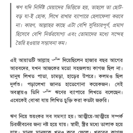
ঋণ যদি নির্দিষ্ট মেয়াদের ভিত্তিতে হয়, তাহলে তা ছোট-
বড় যা-ই হোক, লিখে রাখার ব্যাপারে হেলাফেলা করবে
না। কারণ, আল্লাহর কাছে এটা বেশি সুবিচারপূর্ণ, প্রমাণ
হিসেবে বেশি নির্ভরযোগ্য এবং তোমাদের মধ্যে সন্দেহ
তৈরি হওয়ার সম্ভাবনা কম।
تعالى
এই আয়াতটি আল্লাহ
দিয়েছিলেন হাজার বছর আগের
আরবদের, যখন আজকের মতো সহজলভ্য কাগজ ছিল না।
মানুষ লিখত পাতা, চামড়া, হাড়ের উপরে। কলমও ছিল
দুর্লভ। পড়ালেখা জানত হাতেগোনা কয়েকজন। সেই
تعالى
অবস্থায়ও তিনি
ঋণের ব্যাপারে লিখতে বলেছেন।
এথেকেই বোঝা যায় লিখিত চুক্তি করা কতটা জরুরি।
ঋণ নিয়ে ভয়ংকর সব সমস্যা হয়। আত্মীয়ে-আত্মীয়ে সম্পর্ক
চিরজীবনের জন্য নষ্ট হয়ে যায়। স্বামী, স্ত্রীর মধ্যে তালাক হয়ে
যায়। মানুষ মানুষকে খুনও করে ফেলে। খবরের কাগজ