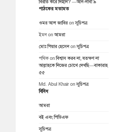
বিরতি করে দিইনি? —আন-নাবা ৯
পাঠকের মতামত
ওমর আল জাবির
on
সূচিপত্র
ইমন
on
আমরা
মোঃ পিয়ার হেসেন
on
সূচিপত্র
পথিক
on
বিশ্বাস করব না, যতক্ষণ না
আল্লাহকে নিজের চোখে দেখছি—বাকারাহ
৫৫
Md. Abul Khair
on
সূচিপত্র
বিবিধ
আমরা
বই এবং পিডিএফ
সূচিপত্র