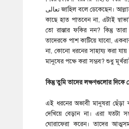
تعالى জাহিল বলে ডেকেছেন। আল্লাহর تعالى সম্মানিত বান্দারা কখনই মানুষের
কাছে হাত পাতবেন না, এটাই স্বাভ
তো রাস্তার ফকির নন? কিন্তু তা
তাদেরকে পাশ কাটিয়ে যাবো, একবার
না, কোনো ধরনের সাহায্য করা যায় 
মানুষের পক্ষে করা সম্ভব? শুধু মূর
কিন্তু তুমি তাদের লক্ষণগুলোর দিক
এই ধরনের অভাবী মানুষরা ছেঁড়
দেখিয়ে বেড়ান না। এরা যতটা সম
ঘোরাফেরা করেন। তাদের আত্মসম