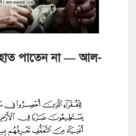
ে হাত পাতেন না — আল-