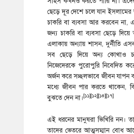
সাহস কখনও করতে পারি না। এদের
ছেড়ে দূর দেশে চলে যান ইসলামের
চাকরি বা ব্যবসা আর করবেন না, এই 
জন্য চাকরি বা ব্যবসা ছেড়ে দি
এলাকায় অন্যায় শাসন, দুর্নীতি এস
সব ছেড়ে দিয়ে অন্য কোথাও চলে যা
নিজেদেরকে পুরোপুরি নিবেদিত ক
অর্জন করে সচ্ছলভাবে জীবন যাপন ক
মধ্যে জীবন পার করতে থাকেন, ক
[১১][১২][১৪][১৭]
বুঝতে দেন না।
এই ধরনের মানুষরা ভিখিরি নন। ত
তাদের ভেতরে আত্মসম্মান বোধ আ