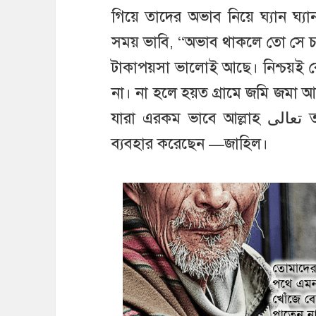
গিয়ে তাদের অভাব নিয়ে ঘ্যান ঘ্
সময় ভাবি, “অভাব থাকলে তো সে চাই
টাকাপয়সা ভালোই আছে। নিশ্চয়ই ক
না। না হলে হয়ত গ্রামে জমি জমা
যারা এরকম ভাবে আল্লাহ تعالى তাদের জন্য এই আয়াতে কঠিন একটা শব্দ
ব্যবহার করেছেন —জাহিল।