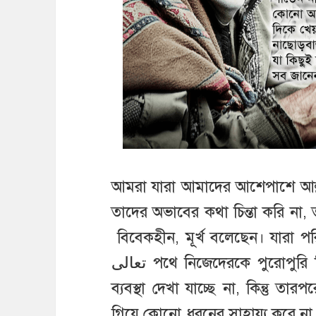
আমরা যারা আমাদের আশেপাশে আল্লাহর تعالى প্রতি নিবেদিত মান
তাদের অভাবের কথা চিন্তা করি না, তাদেরকে আল্লাহ ى
বিবেকহীন, মূর্খ বলেছেন। যারা পরি
تعالى পথে নিজেদেরকে পুরোপুরি বিলিয়ে দিয়েছেন, কোনো জীবিকা অর্জনের
ব্যবস্থা দেখা যাচ্ছে না, কিন্তু ত
গিয়ে কোনো ধরনের সাহায্য করে না