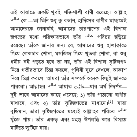
এই আয়াতে একটি খুবই শক্তিশালী বাণী রয়েছে। আল্লাহ
تعالى
কে —তা তিনি শুধু কু’রআন, হাদিসের বাণীর মাধ্যমেই
আমাদেরকে জানাননি, আমাদের চারপাশের এই বিশাল
تعالى
জগতের মধ্যে পরিষ্কারভাবে তাঁর
পরিচয় ছড়িয়ে
রয়েছে। তাঁকে জানার জন্য যে, আমাদের শুধু হালাক্বাতে
গিয়ে লেকচার শোনা, মসজিদে গিয়ে খুতবা শোনা, বা শুধু
ধর্মীয় বই পড়তে হবে তা নয়, তাঁর এই বিশাল সৃষ্টিজগৎ
নিয়ে গভীরভাবে চিন্তা করলে, পৃথিবী ঘুরে দেখলে, আকাশ
নিয়ে চিন্তা করলে, আমরা তাঁর সম্পর্কে অনেক কিছুই জানতে
تعالى
পারবো। আল্লাহর
আয়াত ءَايَٰت—যার অর্থ নিদর্শন—
দুই ভাবে আমাদের কাছে এসেছে: ১) তাঁর পাঠানো বাণীর
[১]
মাধ্যমে, এবং ২) তাঁর সৃষ্টিজগতের মাধ্যমে।
যারা
تعالى
বুদ্ধিমান, তারা সৃষ্টিজগতের মধ্যেই আল্লাহর পরিচয়
খুঁজে পায়। তাঁর একত্ব এবং মহত্ত্ব উপলব্ধি করে বিস্ময়ে
মাটিতে লুটিয়ে যায়।