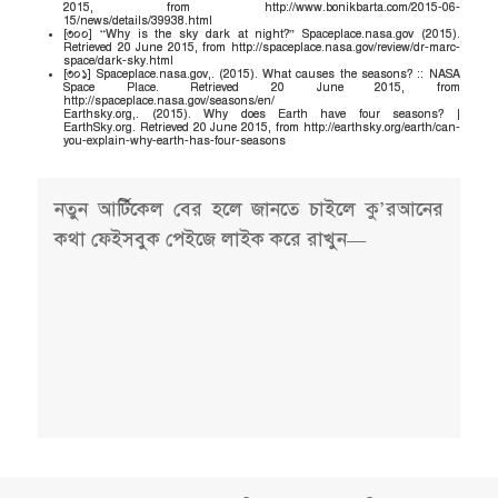
2015, from http://www.bonikbarta.com/2015-06-
15/news/details/39938.html
[৩০০] “Why is the sky dark at night?” Spaceplace.nasa.gov (2015).
Retrieved 20 June 2015, from http://spaceplace.nasa.gov/review/dr-marc-
space/dark-sky.html
[৩০১] Spaceplace.nasa.gov,. (2015). What causes the seasons? :: NASA
Space Place. Retrieved 20 June 2015, from
http://spaceplace.nasa.gov/seasons/en/
Earthsky.org,. (2015). Why does Earth have four seasons? |
EarthSky.org. Retrieved 20 June 2015, from http://earthsky.org/earth/can-
you-explain-why-earth-has-four-seasons
নতুন আর্টিকেল বের হলে জানতে চাইলে কু’রআনের
কথা ফেইসবুক পেইজে লাইক করে রাখুন—