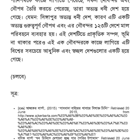
পানিপথকে কাজে লাগাতে পেরেছে, সফল নৌবন্দর এবং
নৌপথ তৈরি করতে পেরেছে, তারা অত্যন্ত ধনী দেশ হয়ে
গেছে। যেমন: সিঙ্গাপুর অত্যন্ত ধনী দেশ, কারণ এটি একটি
অত্যন্ত গুরুত্বপূর্ণ নৌপথ এবং এর নৌবন্দর ১২৩টি দেশে মাল
পরিবহনে ব্যবহার হয়। এই দেশটিতে প্রাকৃতিক সম্পদ, ভূমি
না থাকার পরেও এই এক নৌবন্দরকে কাজে লাগিয়ে এটি
বিশ্বের সবচেয়ে আধুনিক এবং স্বচ্ছল দেশগুলোর একটি হয়ে
গেছে।
(চলবে)
সূত্র:
[২৯৯] আজকের বার্তা,. (2015) “সাবধান! বাইরের খাবারে বিষাক্ত চিনি!” Retrieved 20
June 2015, from
http://www.ajkerbarta.com/%E0%A6%B8%E0%A6%BE%E0%A6%AC%E0
%A6%A7%E0%A6%BE%E0%A6%A8-
%E0%A6%AC%E0%A6%BE%E0%A6%87%E0%A6%B0%E0%A7%87%E0
%A6%B0-
%E0%A6%96%E0%A6%BE%E0%A6%AC%E0%A6%BE%E0%A6%B0%E0
%A7%87-%E0%A6%AC%E0%A6%BF%E0%A6%B7/
বণিক বার্তা “ঘন চিনিতে মেশানো হচ্ছে সার তৈরির উপাদান” Retrieved 20 June