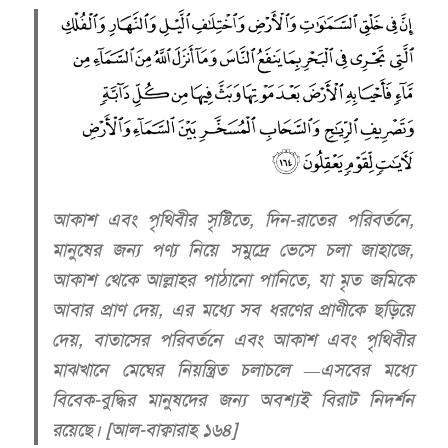
আকাশ এবং পৃথিবীর সৃষ্টিতে, দিন-রাতের পরিবর্তনে,
মানুষের জন্য পণ্য নিয়ে সমুদ্রে ভেসে চলা জাহাজে,
আকাশ থেকে আল্লাহর পাঠানো পানিতে, যা মৃত জমিকে
আবার প্রাণ দেয়, এর মধ্যে সব ধরণের প্রাণীকে ছড়িয়ে
দেয়, বাতাসের পরিবর্তনে এবং আকাশ এবং পৃথিবীর
মাঝখানে মেঘের নিয়ন্ত্রিত চলাচলে —এসবের মধ্যে
বিবেক-বুদ্ধির মানুষদের জন্য অবশ্যই বিরাট নিদর্শন
রয়েছে। [আল-বাক্বারাহ ১৬৪]