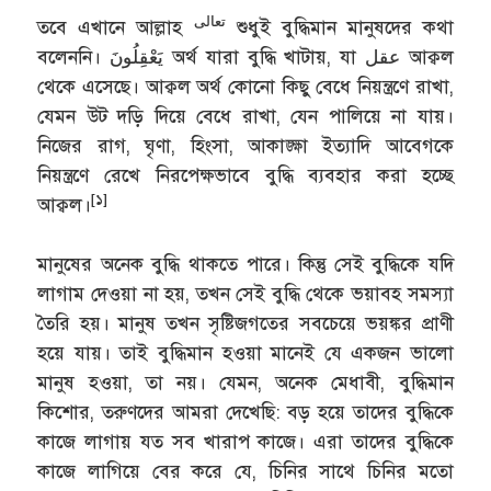
تعالى
তবে এখানে আল্লাহ
শুধুই বুদ্ধিমান মানুষদের কথা
বলেননি। يَعْقِلُونَ অর্থ যারা বুদ্ধি খাটায়, যা عقل আক্বল
থেকে এসেছে। আক্বল অর্থ কোনো কিছু বেধে নিয়ন্ত্রণে রাখা,
যেমন উট দড়ি দিয়ে বেধে রাখা, যেন পালিয়ে না যায়।
নিজের রাগ, ঘৃণা, হিংসা, আকাঙ্ক্ষা ইত্যাদি আবেগকে
নিয়ন্ত্রণে রেখে নিরপেক্ষভাবে বুদ্ধি ব্যবহার করা হচ্ছে
[১]
আক্বল।
মানুষের অনেক বুদ্ধি থাকতে পারে। কিন্তু সেই বুদ্ধিকে যদি
লাগাম দেওয়া না হয়, তখন সেই বুদ্ধি থেকে ভয়াবহ সমস্যা
তৈরি হয়। মানুষ তখন সৃষ্টিজগতের সবচেয়ে ভয়ঙ্কর প্রাণী
হয়ে যায়। তাই বুদ্ধিমান হওয়া মানেই যে একজন ভালো
মানুষ হওয়া, তা নয়। যেমন, অনেক মেধাবী, বুদ্ধিমান
কিশোর, তরুণদের আমরা দেখেছি: বড় হয়ে তাদের বুদ্ধিকে
কাজে লাগায় যত সব খারাপ কাজে। এরা তাদের বুদ্ধিকে
কাজে লাগিয়ে বের করে যে, চিনির সাথে চিনির মতো