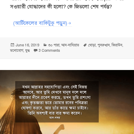
সওয়ারী যোদ্ধাদের কী হলো? কে জিতলো শেষ পর্যন্ত?
(আর্টিকেলের বাকিটুকু পড়ুন)
Posted
Categories
Tags
June 16, 2019
৩০ পারা
,
আন-নাযিয়াত
ঘোড়া
,
পুনরুত্থান
,
ফিরাউন
,
on
on আমরা কি আবার আগের অবস্থায় ফিরে যাবো? – আন-ন
মনোযোগ
,
যুদ্ধ
3 Comments