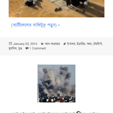
(আর্টিকেলের বাকিটুকু পড়ুন)
Posted
Categories
Tags
January 22, 2015
আল-বাক্বারাহ
ইবাদত
,
ইব্রাহিম
,
ক্ষমা
,
টেররিস্ট
,
on
on নিঃসন্দেহে আপনি বার বার ক্ষমা করেন — আল-বাক্বারাহ
মুসলিম
,
যুদ্ধ
1 Comment