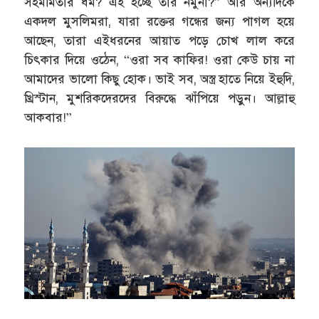
সহমর্মিতার ধর্ম? এই হচ্ছে তার নমুনা?” আর অন্যদিকে
একদল মুসলিমরা, যারা রক্তের গন্ধের জন্য পাগল হয়ে
আছেন, তারা এইধরনের আয়াত পড়ে চোখ লাল করে
চিৎকার দিয়ে ওঠেন, “ওরা সব কাফির! ওরা কেউ চায় না
আমাদের ভালো কিছু হোক। ভাই সব, অস্ত্র হাতে নিয়ে ইহুদি,
খ্রিস্টান, মুশরিকদেরদের বিরুদ্ধে ঝাঁপিয়ে পড়ুন। আল্লাহু
আকবার!”