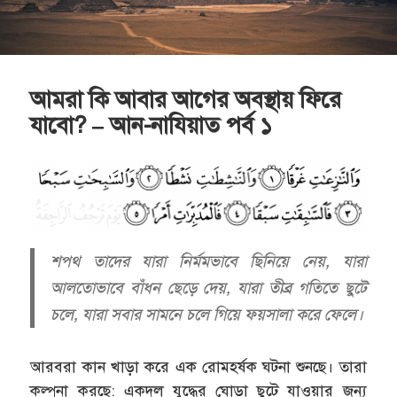
আমরা কি আবার আগের অবস্থায় ফিরে
যাবো? – আন-নাযিয়াত পর্ব ১
শপথ তাদের যারা নির্মমভাবে ছিনিয়ে নেয়, যারা
আলতোভাবে বাঁধন ছেড়ে দেয়, যারা তীব্র গতিতে ছুটে
চলে, যারা সবার সামনে চলে গিয়ে ফয়সালা করে ফেলে।
আরবরা কান খাড়া করে এক রোমহর্ষক ঘটনা শুনছে। তারা
কল্পনা করছে: একদল যুদ্ধের ঘোড়া ছুটে যাওয়ার জন্য