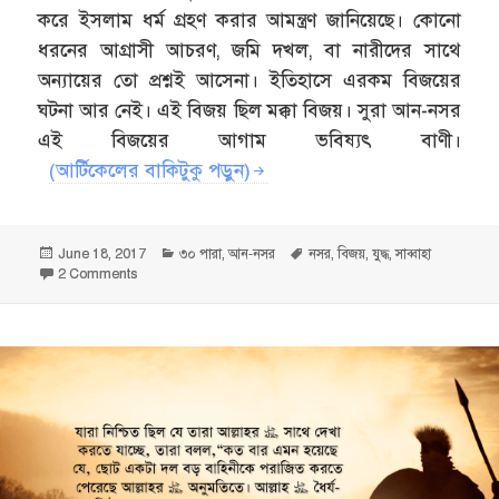
করে ইসলাম ধর্ম গ্রহণ করার আমন্ত্রণ জানিয়েছে। কোনো
ধরনের আগ্রাসী আচরণ, জমি দখল, বা নারীদের সাথে
অন্যায়ের তো প্রশ্নই আসেনা। ইতিহাসে এরকম বিজয়ের
ঘটনা আর নেই। এই বিজয় ছিল মক্কা বিজয়। সুরা আন-নসর
এই বিজয়ের আগাম ভবিষ্যৎ বাণী।
(আর্টিকেলের বাকিটুকু পড়ুন)
Posted
Categories
Tags
June 18, 2017
৩০ পারা
,
আন-নসর
নসর
,
বিজয়
,
যুদ্ধ
,
সাব্বাহা
on
on তুমি দেখবে মানুষ দলে দলে আল্লাহর দীনে প্রবেশ করছে — আন-নসর
2 Comments