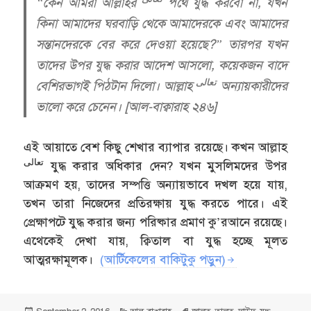
“কেন আমরা আল্লাহর
পথে যুদ্ধ করবো না, যখন
কিনা আমাদের ঘরবাড়ি থেকে আমাদেরকে এবং আমাদের
সন্তানদেরকে বের করে দেওয়া হয়েছে?” তারপর যখন
তাদের উপর যুদ্ধ করার আদেশ আসলো, কয়েকজন বাদে
تعالى
বেশিরভাগই পিঠটান দিলো। আল্লাহ
অন্যায়কারীদের
ভালো করে চেনেন। [আল-বাক্বারাহ ২৪৬]
এই আয়াতে বেশ কিছু শেখার ব্যাপার রয়েছে। কখন আল্লাহ
تعالى
যুদ্ধ করার অধিকার দেন? যখন মুসলিমদের উপর
আক্রমণ হয়, তাদের সম্পত্তি অন্যায়ভাবে দখল হয়ে যায়,
তখন তারা নিজেদের প্রতিরক্ষায় যুদ্ধ করতে পারে। এই
প্রেক্ষাপটে যুদ্ধ করার জন্য পরিষ্কার প্রমাণ কু’রআনে রয়েছে।
এথেকেই দেখা যায়, ক্বিতাল বা যুদ্ধ হচ্ছে মূলত
আত্মরক্ষামূলক।
(আর্টিকেলের বাকিটুকু পড়ুন)
Posted
Categories
Tags