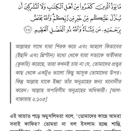
আল্লাহর সাথে যারা শিরক করে এবং আহলে কিতাবের
(ইহুদি এবং খ্রিস্টান) মধ্যে থেকে যারা সত্যকে অস্বীকার
(কুফরি) করেছে, তারা কখনই চায় না যে, তোমাদের প্রভুর
কাছ থেকে একটুও ভালো কিছু আসুক তোমাদের উপর।
কিন্তু আল্লাহ যাকে ইচ্ছা তাঁর অনুগ্রহের জন্য মনোনীত
করেন। আল্লাহ অপরিসীম অনুগ্রহের অধিকারী। [আল-
বাক্বারাহ ২:১০৫]
এই আয়াত পড়ে অমুসলিমরা বলে, “তোমাদের কাছে আমরা
সবাই কাফির? তোমরা না বল ইসলাম হচ্ছে শান্তি,