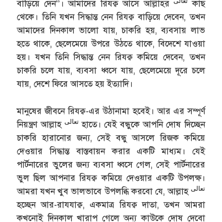
تعالى
বাড়িয়ে দেন”। আমাদের রিযক্ব আসে আল্লাহর
কাছ
থেকে। তিনি যখন সিদ্ধান্ত নেন রিযক্ব বাড়িয়ে দেবেন, তখন
আমাদের দিনকাল ভালো যায়, চাকরি হয়, ব্যবসায় লাভ
হতে থাকে, ছেলেমেয়ে উপরে উঠতে থাকে, বিদেশে যাওয়া
হয়। যখন তিনি সিদ্ধান্ত নেন রিযক্ব কমিয়ে দেবেন, তখন
চাকরি চলে যায়, ব্যবসা ধ্বসে যায়, ছেলেমেয়ে দূরে চলে
যায়, দেশে ফিরে আসতে হয় ইত্যাদি।
মানুষের জীবনে রিযক্ব-এর উঠানামা হবেই। আর এর সম্পূর্ণ
تعالى
নিয়ন্ত্রণ আল্লাহ
হাতে। যেই বন্ধুকে আপনি দোষ দিচ্ছেন
চাকরি হারানোর জন্য, সেই বন্ধু আসলে রিজক কমিয়ে
দেওয়ার সিদ্ধান্ত বাস্তবায়ন করার একটি মাধ্যম। যেই
পার্টনারের ভুলের জন্য ব্যবসা ধ্বসে গেল, সেই পার্টনারের
ভুল ছিল আপনার রিযক্ব কমিয়ে দেওয়ার একটি উপলক্ষ।
تعالى
আমরা যখন খুব ভালভাবে উপলব্ধি করবো যে, আল্লাহ
হচ্ছেন আর-রাযযাক্ব, একমাত্র রিযক্ব দাতা, তখন আমরা
কখনোই দিনকাল খারাপ গেলে অন্য কাউকে দোষ দেবো