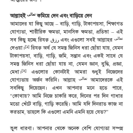
تعالى
আল্লাহই
কমিয়ে দেন এবং বাড়িয়ে দেন
আমাদের যা কিছু আছে – বাড়ি, গাড়ি, টাকাপয়সা, শিক্ষাগত
যোগ্যতা, শারীরিক ক্ষমতা, মানসিক ক্ষমতা, প্রতিভা – এই
تعالى
সব কিছু হচ্ছে রিযক্ব رزق এবং এগুলো সবই আল্লাহর
[১]
দেওয়া।
রিযক্ব অর্থ যে সমস্ত জিনিস ধরা ছোঁয়া যায়, যেমন
টাকাপয়সা, বাড়ি, গাড়ি, জমি, সন্তান এবং একই সাথে যে
সমস্ত জিনিস ধরা ছোঁয়া যায় না, যেমন জ্ঞান, বুদ্ধি, প্রজ্ঞা,
[২]
মেধা।
এগুলোর কোনটাই আমরা শুধুই নিজেদের
تعالى
যোগ্যতায় অর্জন করিনি। আল্লাহ
আমাদেরকে এই
সবকিছু দিয়েছেন। এখন আপনার মনে হতে পারে,
“কোথায়? আমি নিজে চাকরি করে, দিনের পর দিন গাধার
মতো খেঁটে বাড়ি, গাড়ি করেছি। আমি যদি দিনরাত কাজ না
করতাম, তাহলে কি এগুলো এমনি এমনি হয়ে যেত?”
ভুল ধারণা। আপনার থেকে অনেক বেশি যোগ্যতা সম্পন্ন