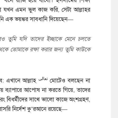
েব” বলে রাজি হয়ে যাবো। ইসলামের শিক্ষা
যখন এমন ভুল কাজ করি, সেটা আল্লাহর
নি এক ভয়ঙ্কর সাবধানি দিয়েছেন—
ও তুমি যদি তাদের ইচ্ছাকে মেনে চলতে
কে তোমাকে রক্ষা করার জন্য তুমি কাউকে
تعالى
বে: এখানে আল্লাহ
মোটেও বলছেন না
্মীয় ব্যাপারে আপোষ না করতে গিয়ে, তাদের
 বরং বিধর্মীদের সাথে ভালো কাজে অংশগ্রহণ,
সরাসরি নির্দেশ কু’রআনে রয়েছে—