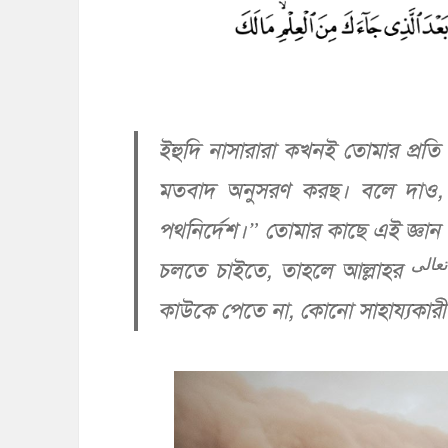
ইহুদি নাসারারা কখনই তোমার প্রতি সন্
মতবাদ অনুসরণ করছ। বলে দাও,
পথনির্দেশ।” তোমার কাছে এই জ্ঞান
تعالى
চলতে চাইতে, তাহলে আল্লাহর
কাউকে পেতে না, কোনো সাহায্যকারী