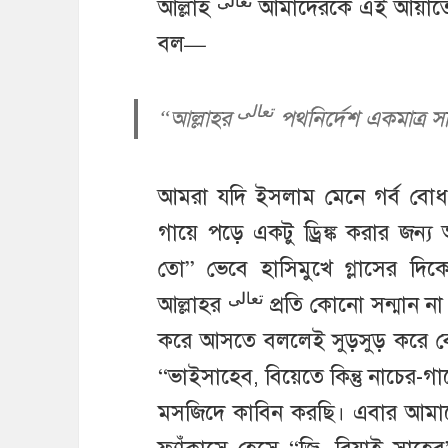
تعالى
আল্লাহ
আমাদেরকে এই আয়াতে 
বল—
تعالى
“আল্লাহর
পথনির্দেশ একমাত্র স
আমরা যদি ইসলাম মেনে গর্ব বোধ না 
গায়ে পড়ে একটু ড্রিঙ্ক করার জন
তো” ভেবে হাসিমুখে গ্লাসের দি
تعالى
আল্লাহর
প্রতি কোনো সন্মান না
করে আসতে বললেই সুড়সুড় করে বেরি
“ভাইসাহেব, বিয়েতে কিন্তু নাচে
মসজিদে কাবিন করছি। এবার আমা