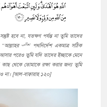
তুষ্ট হবে না, যতক্ষণ পর্যন্ত না তুমি তাদের
تعالى
 “আল্লাহর
পথনির্দেশ একমাত্র সঠিক
 আসার পরেও তুমি যদি তাদের ইচ্ছাকে মেনে
কাছ থেকে তোমাকে রক্ষা করার জন্য তুমি
ও না। [আল-বাক্বারাহ ১২০]