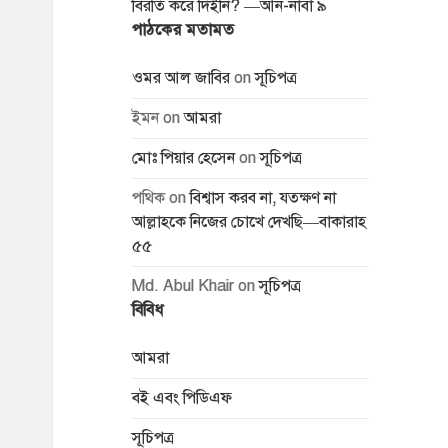
বিরতি করে দিইনি? —আন-নাবা ৯
পাঠকের মতামত
ওমর আল জাবির
on
সূচিপত্র
ইমন
on
আমরা
মোঃ পিয়ার হেসেন
on
সূচিপত্র
পথিক
on
বিশ্বাস করব না, যতক্ষণ না
আল্লাহকে নিজের চোখে দেখছি—বাকারাহ
৫৫
Md. Abul Khair
on
সূচিপত্র
বিবিধ
আমরা
বই এবং পিডিএফ
সূচিপত্র