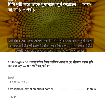
যিনি সৃষ্টি করে তাকে সুসামঞ্জস্যপূর্ণ করেছেন — আল-
Next
আ়লা ১-৫ পর্ব ১
post: