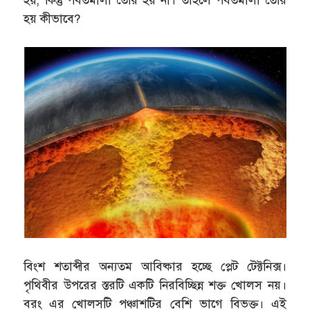
হয়, কিন্তু পর্বতমালা তৈরি হয় না। তাহলে পর্বতমালা তৈরি
হয় কীভাবে?
বিংশ শতাব্দীর অন্যতম আবিষ্কার হচ্ছে প্লেট টেক্টনিক্স।
পৃথিবীর উপরের স্তরটি একটি নিরবিচ্ছিন্ন শক্ত খোলস নয়।
বরং এর খোলসটি পঞ্চাশটির বেশি ভাগে বিভক্ত। এই