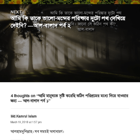
NEXT
আমি কি তাকে ভালো-মন্দের পরিষ্কার দুটো পথ দেখিয়ে
Next
দেইনি? —আল-বালাদ পর্ব ২
post: