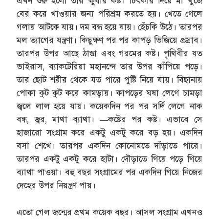
এখন শুরু হলো তার ক্ষুধার কষ্ট। চিৎকার দিয়ে মা খুঁজে
বের করে খাওয়ার জন্য পরিশ্রম করতে হয়। খেতে গেলে
গলায় আটকে যায়। দম বন্ধ হয়ে যায়। হেঁচকি উঠে। তারপর
মল ত্যাগের যন্ত্রণা। কিছুক্ষণ পর পর কাপড় ভিজিয়ে প্রস্রাব।
তারপর উপর আছে ঠাণ্ডা এবং গরমের কষ্ট। পৃথিবীর যত
ভাইরাস, ব্যাকটেরিয়া মহানন্দে তার উপর ঝাঁপিয়ে পড়ে।
তার ছোট শরীর থেকে যত পারে পুষ্টি নিয়ে যায়। বিছানায়
পোকা কুট কুট করে কামড়ায়। কাপড়ের ঘষা লেগে চামড়া
জ্বলে লাল হয়ে যায়। কয়েকদিন পর পর সর্দি লেগে নাক
বন্ধ, জ্বর, মাথা ব্যাথা। —কষ্টের পর কষ্ট। এভাবে সে
হাজারো সংগ্রাম করে একটু একটু করে বড় হয়। একদিন
বসা শেখে। তারপর একদিন কোনোমতে দাঁড়াতে পারে।
তারপর একটু একটু করে হাটা। দৌড়াতে গিয়ে পড়ে গিয়ে
ব্যাথা পাওয়া। বহু বছর সংগ্রামের পর একদিন গিয়ে নিজের
দেহের উপর নিয়ন্ত্রণ পায়।
এতো গেল জন্মের প্রথম কয়েক বছর। আসল সংগ্রাম এখনও