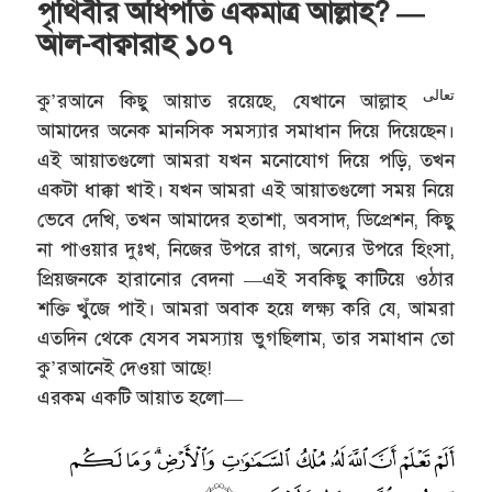
পৃথিবীর অধিপতি একমাত্র আল্লাহ? —
আল-বাক্বারাহ ১০৭
تعالى
কু’রআনে কিছু আয়াত রয়েছে, যেখানে আল্লাহ
আমাদের অনেক মানসিক সমস্যার সমাধান দিয়ে দিয়েছেন।
এই আয়াতগুলো আমরা যখন মনোযোগ দিয়ে পড়ি, তখন
একটা ধাক্কা খাই। যখন আমরা এই আয়াতগুলো সময় নিয়ে
ভেবে দেখি, তখন আমাদের হতাশা, অবসাদ, ডিপ্রেশন, কিছু
না পাওয়ার দুঃখ, নিজের উপরে রাগ, অন্যের উপরে হিংসা,
প্রিয়জনকে হারানোর বেদনা —এই সবকিছু কাটিয়ে ওঠার
শক্তি খুঁজে পাই। আমরা অবাক হয়ে লক্ষ্য করি যে, আমরা
এতদিন থেকে যেসব সমস্যায় ভুগছিলাম, তার সমাধান তো
কু’রআনেই দেওয়া আছে!
এরকম একটি আয়াত হলো—