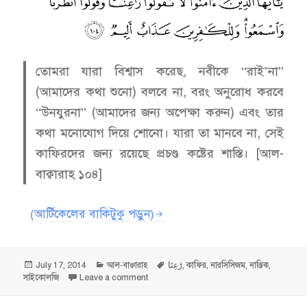
তোমরা যারা বিশ্বাস করেছ, নবীকে “রাই’না”
(আমাদের কথা শুনো) বলবে না, বরং অনুরোধ করবে
“উনযুরনা” (আমাদের জন্য অপেক্ষা করুন) এবং তার
কথা মনোযোগ দিয়ে শোনো। যারা তা মানবে না, সেই
কাফিরদের জন্য রয়েছে প্রচণ্ড কষ্টের শাস্তি। [আল-
বাক্বারাহ ১০৪]
(আর্টিকেলের বাকিটুকু পড়ুন)
Posted
Categories
Tags
July 17, 2014
আল-বাক্বারাহ
رَٰعِنَا
,
কাফির
,
নারসিসিজম
,
নাস্তিক
,
on
on তার কথা মনোযোগ দিয়ে শোনো — আল-বাক্বারা
সাইকোলজি
Leave a comment