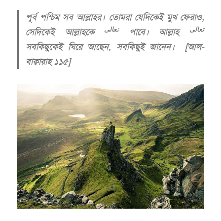
পূর্ব পশ্চিম সব আল্লাহর। তোমরা যেদিকেই মুখ ফেরাও,
تعالى
تعالى
সেদিকেই আল্লাহকে
পাবে। আল্লাহ
সবকিছুকেই ঘিরে আছেন, সবকিছুই জানেন। [আল-
বাক্বারাহ ১১৫]