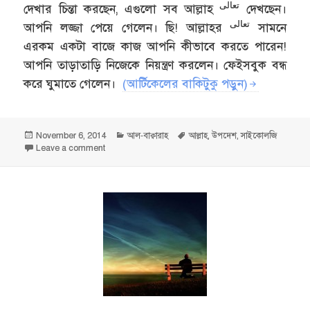
تعالى
দেখার চিন্তা করছেন, এগুলো সব আল্লাহ
দেখছেন।
تعالى
আপনি লজ্জা পেয়ে গেলেন। ছি! আল্লাহর
সামনে
এরকম একটা বাজে কাজ আপনি কীভাবে করতে পারেন!
আপনি তাড়াতাড়ি নিজেকে নিয়ন্ত্রণ করলেন। ফেইসবুক বন্ধ
করে ঘুমাতে গেলেন।
(আর্টিকেলের বাকিটুকু পড়ুন)
Posted
Categories
Tags
November 6, 2014
আল-বাক্বারাহ
আল্লাহ
,
উপদেশ
,
সাইকোলজি
on
on তোমরা যেদিকেই মুখ ফেরাও, সেদিকেই আল্লাহকে পাবে — আল-ব
Leave a comment