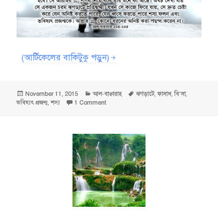
(আর্টিকেলের বাকিটুকু পড়ুন)
Posted
Categories
Tags
November 11, 2015
আল-বাক্বারাহ
ঝগড়াটে
,
ফাসাদ
,
বি’সা
,
on
on মানুষের মাঝে এমন লোক আছে, জীবন সম্পর্কে যার 
ভবিষ্যৎ প্রজন্ম
,
শস্য
1 Comment