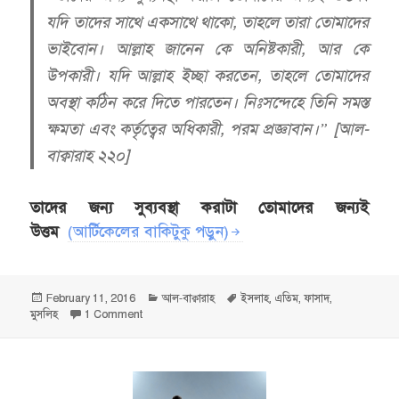
যদি তাদের সাথে একসাথে থাকো, তাহলে তারা তোমাদের
ভাইবোন। আল্লাহ জানেন কে অনিষ্টকারী, আর কে
উপকারী। যদি আল্লাহ ইচ্ছা করতেন, তাহলে তোমাদের
অবস্থা কঠিন করে দিতে পারতেন। নিঃসন্দেহে তিনি সমস্ত
ক্ষমতা এবং কর্তৃত্বের অধিকারী, পরম প্রজ্ঞাবান।” [আল-
বাক্বারাহ ২২০]
তাদের জন্য সুব্যবস্থা করাটা তোমাদের জন্যই
উত্তম
(আর্টিকেলের বাকিটুকু পড়ুন)
Posted
Categories
Tags
February 11, 2016
আল-বাক্বারাহ
ইসলাহ
,
এতিম
,
ফাসাদ
,
on
on যদি আল্লাহ ইচ্ছা করতেন, তাহলে তোমাদের অবস্থা কঠিন কর
মুসলিহ
1 Comment