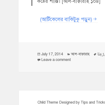
কষ্টের শাস্তি। [আল-বাক্বারাহ ১০৪]
(আর্টিকেলের বাকিটুকু পড়ুন)
Posted
Categories
Tag
July 17, 2014
আল-বাক্বারাহ
رَٰعِنَا
on
on তার কথা মনোযোগ দ
Leave a comment
Child Theme Designed by
Tips and Tric