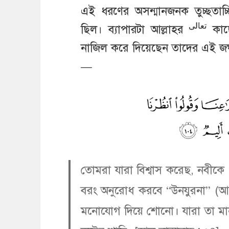
এই ধরণের অসন্মানজনক তুচ্ছতাচ
تعالى
ছিল। ব্যাপারটা আল্লাহর
কাছ
নাজিল করে দিয়েছেন তাদের এই জঘন
—
তোমরা যারা বিশ্বাস করেছ, নবীকে
বরং অনুরোধ করবে “উনযুরনা” (আম
মনোযোগ দিয়ে শোনো। যারা তা মানব