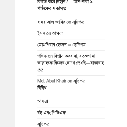
বিরতি করে দিইনি? —আন-নাবা ৯
পাঠকের মতামত
ওমর আল জাবির
on
সূচিপত্র
ইমন
on
আমরা
মোঃ পিয়ার হেসেন
on
সূচিপত্র
পথিক
on
বিশ্বাস করব না, যতক্ষণ না
আল্লাহকে নিজের চোখে দেখছি—বাকারাহ
৫৫
Md. Abul Khair
on
সূচিপত্র
বিবিধ
আমরা
বই এবং পিডিএফ
সূচিপত্র