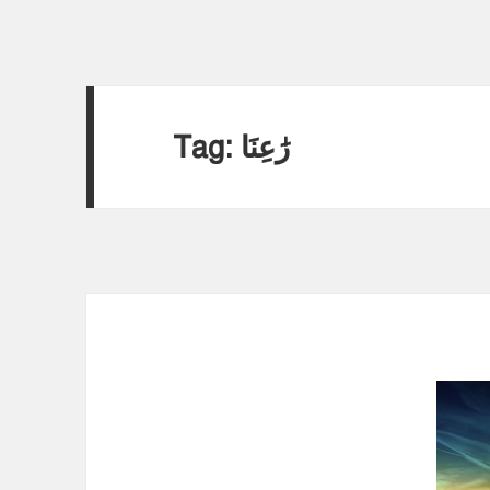
Tag:
رَٰعِنَا