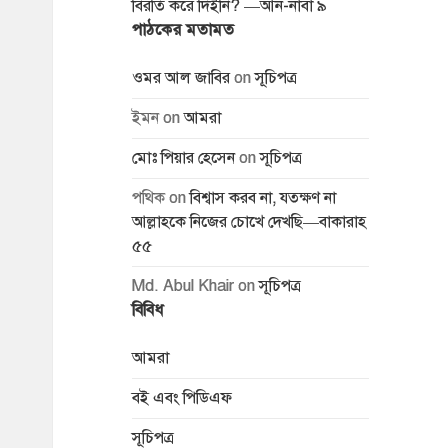
বিরতি করে দিইনি? —আন-নাবা ৯
পাঠকের মতামত
ওমর আল জাবির
on
সূচিপত্র
ইমন
on
আমরা
মোঃ পিয়ার হেসেন
on
সূচিপত্র
পথিক
on
বিশ্বাস করব না, যতক্ষণ না
আল্লাহকে নিজের চোখে দেখছি—বাকারাহ
৫৫
Md. Abul Khair
on
সূচিপত্র
বিবিধ
আমরা
বই এবং পিডিএফ
সূচিপত্র