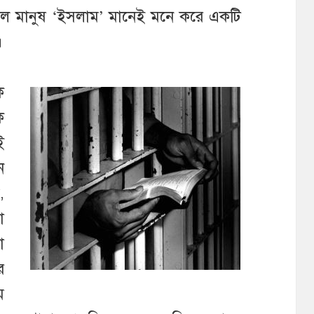
ল মানুষ ‘ইসলাম’ মানেই মনে করে একটি
।
ে
ক
ই
ন
,
া
া
র
ম