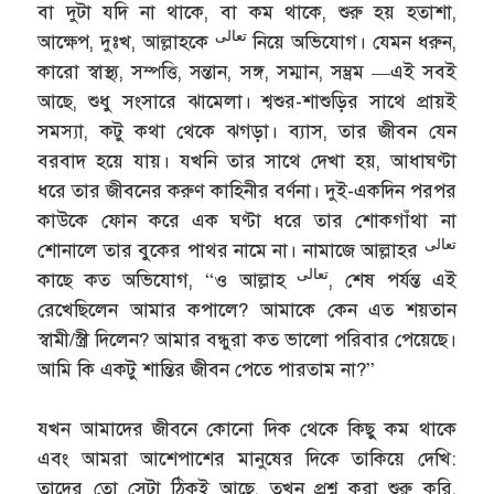
বা দুটা যদি না থাকে, বা কম থাকে, শুরু হয় হতাশা,
تعالى
আক্ষেপ, দুঃখ, আল্লাহকে
নিয়ে অভিযোগ। যেমন ধরুন,
কারো স্বাস্থ্য, সম্পত্তি, সন্তান, সঙ্গ, সম্মান, সম্ভ্রম —এই সবই
আছে, শুধু সংসারে ঝামেলা। শ্বশুর-শাশুড়ির সাথে প্রায়ই
সমস্যা, কটু কথা থেকে ঝগড়া। ব্যাস, তার জীবন যেন
বরবাদ হয়ে যায়। যখনি তার সাথে দেখা হয়, আধাঘণ্টা
ধরে তার জীবনের করুণ কাহিনীর বর্ণনা। দুই-একদিন পরপর
কাউকে ফোন করে এক ঘণ্টা ধরে তার শোকগাঁথা না
تعالى
শোনালে তার বুকের পাথর নামে না। নামাজে আল্লাহর
تعالى
কাছে কত অভিযোগ, “ও আল্লাহ
, শেষ পর্যন্ত এই
রেখেছিলেন আমার কপালে? আমাকে কেন এত শয়তান
স্বামী/স্ত্রী দিলেন? আমার বন্ধুরা কত ভালো পরিবার পেয়েছে।
আমি কি একটু শান্তির জীবন পেতে পারতাম না?”
যখন আমাদের জীবনে কোনো দিক থেকে কিছু কম থাকে
এবং আমরা আশেপাশের মানুষের দিকে তাকিয়ে দেখি:
তাদের তো সেটা ঠিকই আছে, তখন প্রশ্ন করা শুরু করি,