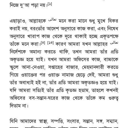
[১]
নিজে দু’আ পড়া নয়।
تعالى
এছাড়াও, আল্লাহকে
মনে করা মানে শুধু মুখে যিকর
করাই নয়, বরংতাঁর আদেশ অনুসারে কাজ করা, এবং নিষেধ
অনুসারে খারাপ কাজ থেকে দূরে থাকাই হচ্ছে প্রকৃতপক্ষে
[৪]
[১৪]
تعالى
তাঁকে মনে করা।
কারণ আমরা যখন আল্লাহর
নির্দেশকে অমান্য করতে থাকি, তখন আমরা তাঁর প্রতি
অকৃতজ্ঞ হয়ে যাই। যখন আমরা অফিসের কাজ, বাচ্চাকে
স্কুলে আনা-নেওয়া, সপ্তাহের বাজার, মেহমানদারী করতে
গিয়ে ওয়াক্তের পর ওয়াক্ত নামাজ ছেড়ে দেই, আমরা শুধু
তাঁর অবাধ্যই হই না, তাঁর প্রতি আমরা অকৃতজ্ঞও হয়ে যাই।
যদি আমরা সত্যিই তাঁর প্রতি কৃতজ্ঞ হতাম, তাহলে কখনই
অফিসের বস-সন্তান-ঘরের কাজ থেকে তাঁকে কম গুরুত্ব
দিতাম না।
যিনি আমাদের স্বাস্থ্য, সম্পত্তি, সংসার, সন্তান, সঙ্গ, সম্মান,