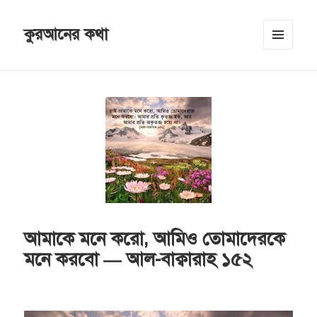
কুরআনের কথা
MENU
AND
WIDGETS
আমাকে মনে করো, আমিও তোমাদেরকে
মনে করবো — আল-বাক্বারাহ ১৫২