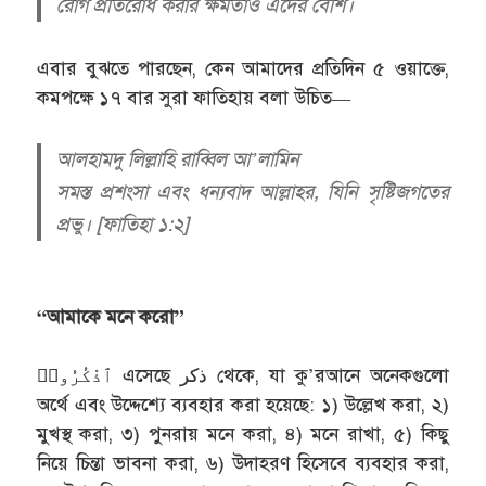
রোগ প্রতিরোধ করার ক্ষমতাও এদের বেশি।
এবার বুঝতে পারছেন, কেন আমাদের প্রতিদিন ৫ ওয়াক্তে,
কমপক্ষে ১৭ বার সুরা ফাতিহায় বলা উচিত—
আলহামদু লিল্লাহি রাব্বিল আ’লামিন
সমস্ত প্রশংসা এবং ধন্যবাদ আল্লাহর, যিনি সৃষ্টিজগতের
প্রভু। [ফাতিহা ১:২]
“আমাকে মনে করো”
ٱذْكُرُوا۟ এসেছে ذكر থেকে, যা কু’রআনে অনেকগুলো
অর্থে এবং উদ্দেশ্যে ব্যবহার করা হয়েছে: ১) উল্লেখ করা, ২)
মুখস্থ করা, ৩) পুনরায় মনে করা, ৪) মনে রাখা, ৫) কিছু
নিয়ে চিন্তা ভাবনা করা, ৬) উদাহরণ হিসেবে ব্যবহার করা,