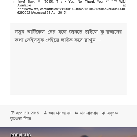
[২৮৬] Beck, M. (2015). Thank You. No, Thank You.
WSJ.
Available at:
http://www.wsj.com/articles/SB1000142405274870424390457563054148
6290052 [Accessed 28 Apr. 2015].
নতুন আর্টিকেল বের হলে জানতে চাইলে কু’রআনের
কথা ফেইসবুক পেইজে লাইক করে রাখুন—
Posted
Author
Categories
Tags
April 30, 2015
ওমর আল জাবির
আল-বাক্বারাহ
অকৃতজ্ঞ
,
on
কৃতজ্ঞতা
,
যিকর
Post
PREVIOUS