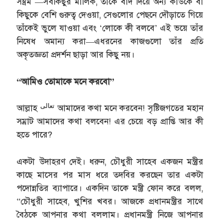
সম্ভ্রম —সবকিছুর মালিক, তাঁকে বাদ দিয়ে অন্য কাউকে বা
কিছুকে বেশি গুরুত্ব দেওয়া, সেগুলোর পেছনে দৌড়াতে গিয়ে
তাঁকেই ভুলে যাওয়া এবং ‘লোকে কী বলবে’ এই ভয়ে তাঁর
নিষেধ অমান্য করা—এধরনের কাজগুলো তাঁর প্রতি
অকৃতজ্ঞতা প্রদর্শন ছাড়া আর কিছু নয়।
“আমিও তোমাকে মনে করবো”
تعالى
আল্লাহ
আমাদের কথা মনে করবেন! সৃষ্টিজগতের মহান
সম্রাট আমাদের কথা বলবেন! এর চেয়ে বড় প্রাপ্তি আর কী
হতে পারে?
একটা উদাহরণ দেই। ধরুন, চৌধুরী সাহেব একজন মন্ত্রীর
কাছে মাসের পর মাস ধরে তদবির করছেন তার একটা
পদোন্নতির ব্যাপারে। একদিন তাকে মন্ত্রী ফোন করে বলল,
“চৌধুরী সাহেব, খুশির খবর। আজকে প্রধানমন্ত্রীর সাথে
বৈঠকে আপনার কথা বললাম। প্রধানমন্ত্রী নিজে আপনার