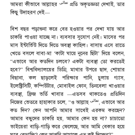
تعالى
আমরা কীভাবে আল্লাহর
প্রতি অকৃতজ্ঞতা দেখাই, তার
কিছু উদাহরণ দেই—
বিশ বছর পড়াশুনা করে বের হওয়ার পর দেখা যায় আর
চাকরি পাওয়া যাচ্ছে না। ব্যবসার সুযোগ নেই। মাসের পর
মাস ইন্টার্ভিউ দিতে দিতে অবস্থা কাহিল। বাসায় এসে রাতে
খেতে বসলে বাবা-মা ‘কাটা ঘায়ে নুনের ছিটা’ দিয়ে বলেন,
“এভাবে আর কতদিন চলবে? একটা ব্যবস্থা তো করতেই
হবে?” বিশ্ববিদ্যালয়ের ডিগ্রি, মাথার উপরে ছাদ, শোয়ার
বিছানা, কল ছাড়লেই পরিষ্কার পানি, চুলায় গ্যাস,
ইলেক্ট্রিসিটি, কম্পিউটার, মোবাইল ফোন, তিনবেলা খাওয়ার
ব্যবস্থা, ফ্রিজ ভর্তি খাবার —এতসব থাকতেও প্রতিদিন
تعالى
নিজের ভেতরে হাহাকার চলে, “ও আল্লাহ
, এভাবে আর
কত দিন? কেন আপনি আমার সাথেই এরকম করছেন?
আমার বন্ধুদের চাকরি হয়, আমার কেন হয় না? চাচাতো
ভাইয়েরা বাড়ি-গাড়ি করে ফেলেছে, আর আমি বেকার হয়ে
ঘুরে বেড়াচ্ছি? কেন আপনি আমাকে এত কষ্ট দিচ্ছেন?”