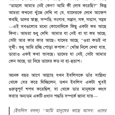
“তাহলে আমার নেই কেন? আমি কী দোষ করেছি?” কিন্তু
আমরা কখনো খুঁজে দেখি না যে, যাদেরকে দেখে আক্ষেপ
করছি, তাদর স্বাস্থ্য, সম্পত্তি, সংসার, সন্তান, সঙ্গ, সম্মান, সম্ভ্রম
—এই সবগুলোর মধ্যে কোনোদিকে কিছু একটা কম আছে
কিনা। আমরা শুধু দেখি: আমার যা নেই বা যা কম আছে,
সেটা আর কার কার আছে। যাদের আছে, “ওরা কতই না
সুখী। শুধু আমি হচ্ছি পোড়া কপাল।” খোঁজ নিলে দেখা যায়,
তারাও একই কথা ভাবছে। তাদের যা নেই, সেটা আমার
কেন আছে, তা নিয়ে তাদের কত না হা-হুতাশ।
অনেক বছর আগে আল্লাহ যখন ইবলিসকে তাঁর সান্নিধ্য
থেকে বের করে দিচ্ছিলেন, তখন ইবলিস একটা খুবই
গুরুত্বপূর্ণ শপথ করেছিল, যা থেকে তার মানুষকে ধ্বংস
করার অন্যতম একটি প্রধান পদ্ধতি সম্পর্কে জানা যায়—
(ইবলিস বলল) “আমি মানুষের কাছে আসব: ওদের