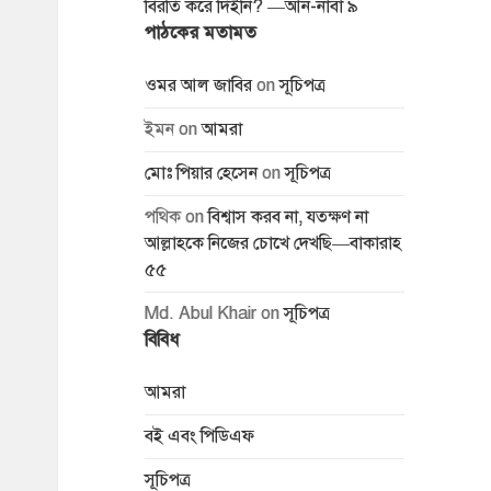
বিরতি করে দিইনি? —আন-নাবা ৯
পাঠকের মতামত
ওমর আল জাবির
on
সূচিপত্র
ইমন
on
আমরা
মোঃ পিয়ার হেসেন
on
সূচিপত্র
পথিক
on
বিশ্বাস করব না, যতক্ষণ না
আল্লাহকে নিজের চোখে দেখছি—বাকারাহ
৫৫
Md. Abul Khair
on
সূচিপত্র
বিবিধ
আমরা
বই এবং পিডিএফ
সূচিপত্র