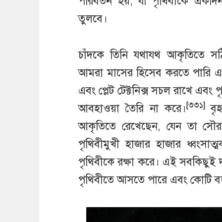
পরিবর্তন হয়, যা পৃথিবীকে এক
তুলবে।
চাঁদকে তিনি যথাযথ আকৃতিতে সঠিক
আমরা মাসের হিসেব করতে পারি এ
এবং প্লেট টেক্টনিক্স সচল রাখে এবং
[৩৩১]
আবহাওয়া তৈরি না করে।
বৃহ
আকৃতিতে রেখেছেন, যেন তা সৌ
পৃথিবীমুখী হাজার হাজার ধ্বংসাত
পৃথিবীকে রক্ষা করে। এই সবকিছুই 
পৃথিবীতে আসতে পারে এবং কোটি ব