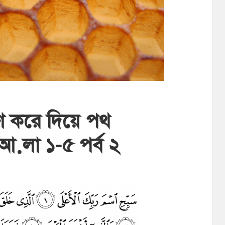
রণ করে দিয়ে পথ
়লা ১-৫ পর্ব ২