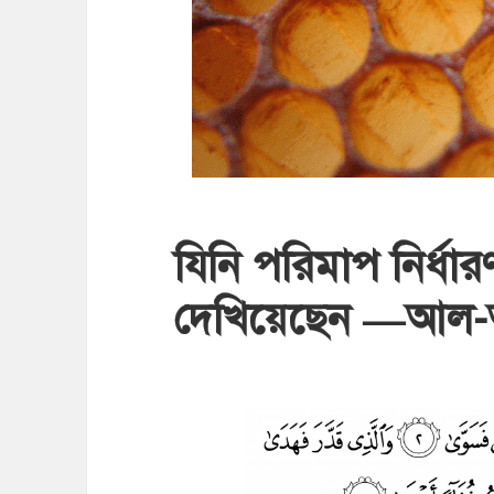
যিনি পরিমাপ নির্ধা
দেখিয়েছেন —আল-আ