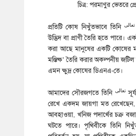
চিত্র: পরমাণুর ভেতরে প
تعالى
প্রতিটি কোষ নিখুঁতভাবে তিনি
উদ্ভিদ বা প্রাণী তৈরি হতে পারে। এ
করা আছে মানুষের একটি কোষের মধ্য
মস্তিষ্ক’ তৈরি করার অকল্পনীয় জটিল ব
এমন ক্ষুদ্র কোষের ডিএনএ-তে।
تعالى
আমাদের সৌরজগতে তিনি
সূর্
রেখে একদম জায়গা মত রেখেছেন, য
আবহাওয়া, খনিজ পদার্থের চক্র বজায়
ঘটতে পারে। পৃথিবীকে তিনি নিখ