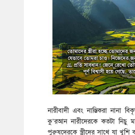
নারীবাদী এবং নাস্তিকরা নানা বি
কু’রআন নারীদেরকে কতটা নিচু মন
পুরুষদেরকে স্ত্রীদের সাথে যা খু