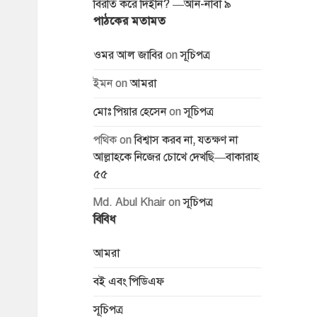
বিরতি করে দিইনি? —আন-নাবা ৯
পাঠকের মতামত
ওমর আল জাবির
on
সূচিপত্র
ইমন
on
আমরা
মোঃ পিয়ার হেসেন
on
সূচিপত্র
পথিক
on
বিশ্বাস করব না, যতক্ষণ না
আল্লাহকে নিজের চোখে দেখছি—বাকারাহ
৫৫
Md. Abul Khair
on
সূচিপত্র
বিবিধ
আমরা
বই এবং পিডিএফ
সূচিপত্র