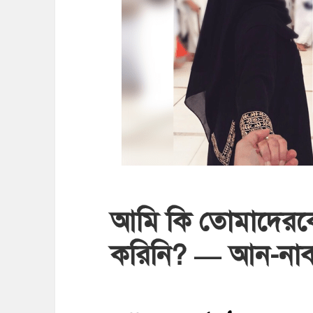
আমি কি তোমাদেরকে
করিনি? — আন-নাব