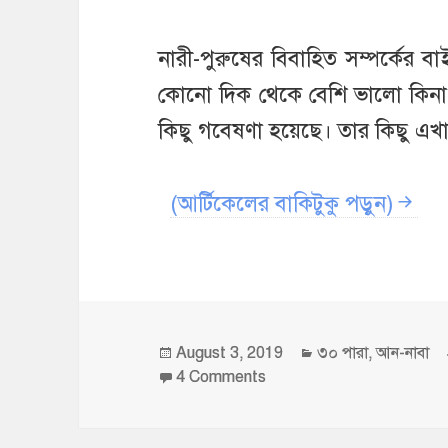
নারী-পুরুষের বিবাহিত সম্পর্কের ব
কোনো দিক থেকে বেশি ভালো কিনা
কিছু গবেষণা হয়েছে। তার কিছু এখ
(আর্টিকেলের বাকিটুকু পড়ুন)
Posted
Categories
August 3, 2019
৩০ পারা
,
আন-নাবা
on
on আমি কি তোমাদেরকে জোড়ায়
4 Comments