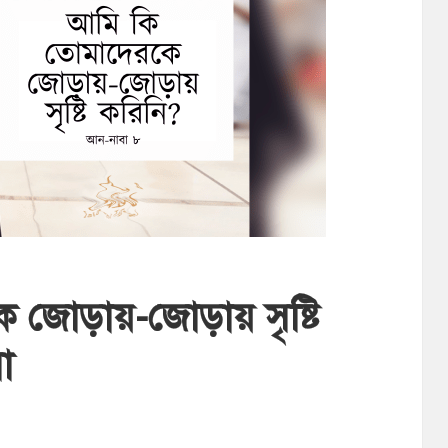
 জোড়ায়-জোড়ায় সৃষ্টি
া