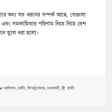
াইরে অন্য যত ধরনের সম্পর্ক আছে, সেগুলো
 এবং সমকামিতার পরিণাম নিয়ে নিয়ে বেশ
ানে তুলে ধরা হলো।
Tags
আলিঙ্গন
,
ডেটিং
,
লিভটুগেদার
,
সমকামী
,
স্ত্রী
,
স্বামী
-জোড়ায় সৃষ্টি করিনি? — আন-নাবা