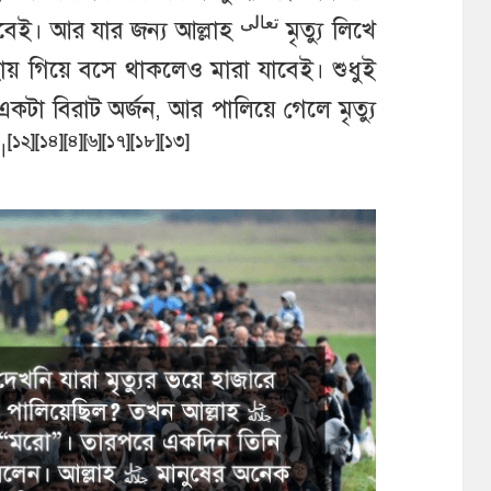
تعالى
বেই। আর যার জন্য আল্লাহ
মৃত্যু লিখে
ুহায় গিয়ে বসে থাকলেও মারা যাবেই। শুধুই
বে একটা বিরাট অর্জন, আর পালিয়ে গেলে মৃত্যু
[১২][১৪][৪][৬][১৭][১৮][১৩]
।