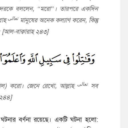
েরকে বললেন, “মরো”। তারপরে একদিন
تعالى
লাহ
মানুষের অনেক কল্যাণ করেন, কিন্তু
। [আল-বাক্বারাহ ২৪৩]
تعالى
িতাল) করো। জেনে রেখো, আল্লাহ
সব
 ২৪৪]
ো ঘটনার বর্ণনা রয়েছে। একটি ঘটনা হলো: