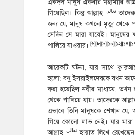
একদল মানুষ একবার মহামারি আক্রা
تعالى
গিয়েছিল। কিন্তু আল্লাহ
তাদেরক
জন্য যে, মানুষ কখনো মৃত্যু থেকে পাল
সেদিন সে মারা যাবেই। মানুষের ক্ষ
[৬][৮][৯][১০][১২][১৪][১
পালিয়ে যাওয়ার।
আরেকটি ঘটনা, যার সাথে কু’রআ
হলো: বনু ইসরাইলদেরকে যখন তাদের প
করা হয়েছিল নবীর মাধ্যমে, তখন হ
থেকে পালিয়ে যায়। তাদেরকে আল্ল
এভাবে তিনি মানুষকে শেখান যে, 
গিয়ে কোনো লাভ নেই। যার মারা 
تعالى
আল্লাহ
হায়াত লিখে রেখেছেন,