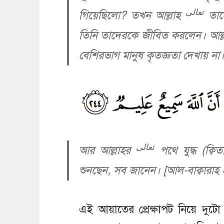
تعالى
গিয়েছিলো? তখন আল্লাহ
তাদ
তিনি তাদেরকে জীবিত করলেন। আল্
বেশিরভাগ মানুষ কৃতজ্ঞতা দেখায় না
تعالى
আর আল্লাহর
পথে যুদ্ধ (ক্ব
শুনছেন, সব জানেন। [আল-বাক্বারাহ
এই আয়াতের প্রেক্ষাপট নিয়ে দুট