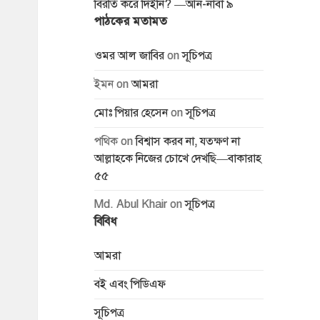
বিরতি করে দিইনি? —আন-নাবা ৯
পাঠকের মতামত
ওমর আল জাবির
on
সূচিপত্র
ইমন
on
আমরা
মোঃ পিয়ার হেসেন
on
সূচিপত্র
পথিক
on
বিশ্বাস করব না, যতক্ষণ না
আল্লাহকে নিজের চোখে দেখছি—বাকারাহ
৫৫
Md. Abul Khair
on
সূচিপত্র
বিবিধ
আমরা
বই এবং পিডিএফ
সূচিপত্র