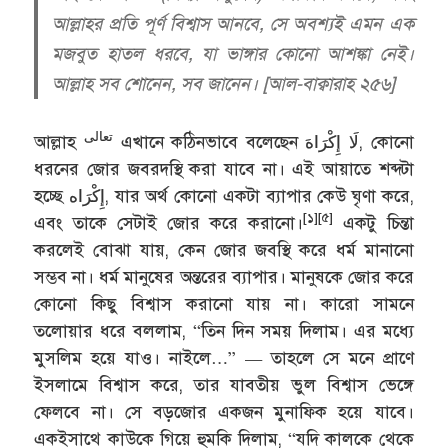
আল্লাহর প্রতি পূর্ণ বিশ্বাস আনবে, সে অবশ্যই এমন এক
মজবুত হাতল ধরবে, যা ভাঙ্গার কোনো আশঙ্কা নেই।
আল্লাহ সব শোনেন, সব জানেন। [আল-বাক্বারাহ ২৫৬]
تعالى
আল্লাহ
এখানে কঠিনভাবে বলেছেন لَا إِكْرَاهَ, কোনো
ধরনের জোর জবরদস্থি করা যাবে না। এই আয়াতে শব্দটা
হচ্ছে إِكْرَاه, যার অর্থ কোনো একটা ব্যাপার কেউ ঘৃণা করে,
[১][৫]
এবং তাকে সেটাই জোর করে করানো।
একটু চিন্তা
করলেই বোঝা যায়, কেন জোর জবস্থি করে ধর্ম মানানো
সম্ভব না। ধর্ম মানুষের অন্তরের ব্যাপার। মানুষকে জোর করে
কোনো কিছু বিশ্বাস করানো যায় না। কারো সামনে
তলোয়ার ধরে বললাম, “তিন দিন সময় দিলাম। এর মধ্যে
মুসলিম হয়ে যাও। নাইলে…” — তাহলে সে মনে প্রাণে
ইসলামে বিশ্বাস করে, তার যাবতীয় ভুল বিশ্বাস ভেঙ্গে
ফেলবে না। সে বড়জোর একজন মুনাফিক হয়ে যাবে।
একইসাথে কাউকে গিয়ে হুমকি দিলাম, “যদি কালকে থেকে