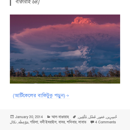
বাক্বারাহ ৬৪]
(আর্টিকেলের বাকিটুকু পড়ুন)
Posted
Categories
Tags
January 30, 2014
আল-বাক্বারাহ
,
مُتَّقِين
,
فَضْل
,
غفور
,
خَٰسِرِين
on
on এত কিছ
نكال
,
مَوْعِظَة
,
গরিলা
,
বনী ইসরাইল
,
বানর
,
শনিবার
,
সাবাত
4 Comments