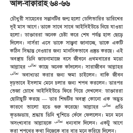
আল-বাক্বারাহ ৬৪-৬৬
চৌধুরী সাহেবের সন্তানটির জন্ম হলো ডেলিভারির তারিখের
দুই মাস আগে। তাকে সাথে সাথে আইসিইউতে নিয়ে যাওয়া
হলো। ডাক্তাররা অনেক চেষ্টা করে শেষ পর্যন্ত হাল ছেড়ে
দিলেন। নার্সরা এসে তাকে সান্ত্বনা জানাচ্ছে, তাকে একটি
কঠিন সিদ্ধান্ত নেওয়ার জন্য মানসিকভাবে প্রস্তুত করছে। এই
অবস্থায় তিনি জায়নামাজে বসে জীবনে প্রথমবারের মতো
تعالى
আল্লাহর
কাছে অনেক কাঁদলেন। সারাজীবন আল্লাহর
تعالى
অবাধ্যতা করার জন্য ক্ষমা চাইলেন। বাকি জীবন
দৃঢ়ভাবে ইসলাম মেনে চলার জন্য শপথ করলেন। তারপর
ভেজা চোখে আইসিইউতে ফিরে গিয়ে দেখলেন: ডাক্তাররা
ছোটাছুটি করছে — তার শিশুটির অবস্থা কোনো এক অদ্ভুত
تعالى
কারণে ভালো হতে শুরু করেছে! আল্লাহর
প্রতি
কৃতজ্ঞতায়, শ্রদ্ধায় তিনি খুশিতে কেঁদে ফেললেন। মনে মনে
تعالى
অসংখ্যবার আল্লাহকে
ধন্যবাদ দিলেন। একটু আগে
করা শপথের কথা নিজেকে বার বার মনে করিয়ে দিলেন।