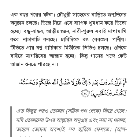
এক বছর পরের ঘটনা। চৌধুরী সাহেবের বাড়িতে জন্মদিনের
অনুষ্ঠান চলছে। ডিজে নিয়ে এসে ব্যাপক ধুমধাম করে ডিস্কো
হচ্ছে। বন্ধু-বান্ধব, আত্মীয়স্বজন, নারী-পুরুষ সবাই মাখামাখি
করে নাচানাচি করছে। চারিদিকে রঙ বেরঙের পানীয়।
টিভিতে প্রায় নগ্ন গায়িকার মিউজিক ভিডিও চলছে। ওদিকে
বাইরে মাগরিবের আজান হচ্ছে। কিন্তু গানের শব্দে কেউ
আজান শুনতে পারছে না।
এত কিছুর পরও তোমরা (সঠিক পথ থেকে) ফিরে গেলে।
যদি তোমাদের উপর আল্লাহর অনুগ্রহ এবং দয়া না থাকত,
তাহলে তোমরা অবশ্যই সব হারিয়ে ফেলতে। [আল-