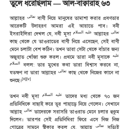
তুলে ধরেছিলাম — আল-বাক্বারাহ ৬৩
تعالى
আল্লাহর
বাণী নিয়ে মানুষের তামাশা করার প্রবণতার
আরেকটি উদাহরণ আমরা এই আয়াতে পাব। বনী
تعالى
عليه السلام
ইসরাইলিরা দেখল যে, নবী মূসা
আল্লাহর
কাছ থেকে যে তাওরাতের বাণী নিয়ে এসেছেন, সেই বাণী
মেনে চলাটা বেশ কঠিন। তখন তারা সেটা থেকে বাঁচার জন্য
عليه
অজুহাত খোঁজা শুরু করল। প্রথমে তারা নবী মূসাকে
السلام
বলল: তার মুখের কথা তারা বিশ্বাস করবে না,
تعالى
যতক্ষণ না তারা আল্লাহর
কাছ থেকে নিজের কানে না
[৪][৮]
শুনছে।
عليه السلام
তখন নবী মূসা
তাদের মধ্য থেকে ৭০ জন
প্রতিনিধিকে বাছাই করে তূর পাহাড়ে নিয়ে গেলেন। সেখানে
تعالى
আল্লাহ
তাদেরকে সরাসরি তাওরাত মেনে চলার হুকুম
দিলেন। তারপর সেই প্রতিনিধিরা ফিরে এসে নিজ নিজ
تعالى
গোত্রের সামনে স্বীকার করল যে, আল্লাহ
সত্যিই