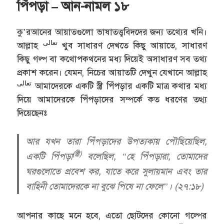
পিঁপড়া – আন-নামল ১৮
কু’রআনের আয়াতগুলো ভাষাতত্ত্ববিদদের জন্য তথ্যের খনি।
تعالى
আল্লাহ
খুব সাধারণ দেখতে কিছু আয়াতে, সাধারণ
কিছু গল্প বা কথোপকথনের মধ্য দিয়েই অসাধারণ সব তথ্য
প্রকাশ করেন। যেমন, নিচের আয়াতটি দেখুন যেখানে আল্লাহ
تعالى
আমাদেরকে একটি স্ত্রী পিঁপড়ার একটি মাত্র কথার মধ্য
দিয়ে আমাদেরকে পিঁপড়াদের সম্পর্কে কত ধরণের তত্থ্য
দিয়েছেনঃ
আর যখন তারা পিঁপড়াদের উপত্যকায় পৌছিয়েছিল,
(স্ত্রী)
একটি পিঁপড়া
বলেছিল, “হে পিঁপড়ারা, তোমাদের
ঘরগুলোতে প্রবেশ কর, যাতে করে সুলায়মান এবং তার
বাহিনী তোমাদেরকে না বুঝে পিষে না ফেলে”। (২৭:১৮)
আপনার কাছে মনে হবে, এতো ছোটদের কোনো গল্পের