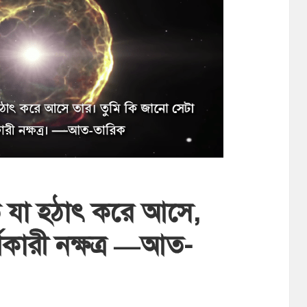
ে যা হঠাৎ করে আসে,
ণকারী নক্ষত্র —আত-