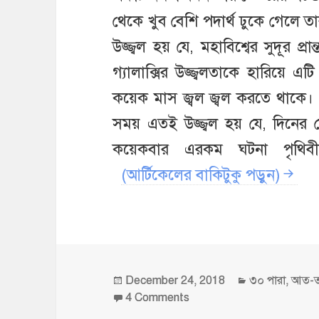
থেকে খুব বেশি পদার্থ ঢুকে গেলে 
উজ্জ্বল হয় যে, মহাবিশ্বের সুদূর প
গ্যালাক্সির উজ্জ্বলতাকে হারিয়
কয়েক মাস জ্বল জ্বল করতে থাকে
সময় এতই উজ্জ্বল হয় যে, দিনের 
কয়েকবার এরকম ঘটনা পৃথিব
(আর্টিকেলের বাকিটুকু পড়ুন)
Posted
Categories
December 24, 2018
৩০ পারা
,
আত-ত
on
on তুমি কি জানো, রাতে যা হঠ
4 Comments