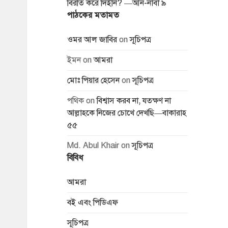
বিরতি করে দিইনি? —আন-নাবা ৯
পাঠকের মতামত
ওমর আল জাবির
on
সূচিপত্র
ইমন
on
আমরা
মোঃ পিয়ার হেসেন
on
সূচিপত্র
পথিক
on
বিশ্বাস করব না, যতক্ষণ না
আল্লাহকে নিজের চোখে দেখছি—বাকারাহ
৫৫
Md. Abul Khair
on
সূচিপত্র
বিবিধ
আমরা
বই এবং পিডিএফ
সূচিপত্র