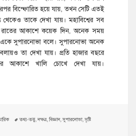
তারপর বিস্ফোরিত হয়ে যায়, তখন সেটি এতই
্রান্ত থেকেও তাকে দেখা যায়। মহাবিশ্বের সব
ে এটি রাতের আকাশে কয়েক দিন, অনেক সময়
। একে সুপারনোভা বলে। সুপারনোভা অনেক
বেলায়ও তা দেখা যায়। প্রতি হাজার বছরে
ীর আকাশে খালি চোখে দেখা যায়।
Tags
ারিক
তথ্য-তত্ত্ব
,
নক্ষত্র
,
বিজ্ঞান
,
সুপারনোভা
,
সৃষ্টি
াৎ করে আসে, সেটা কী? এক বিদীর্ণকারী নক্ষত্র —আত-তারিক