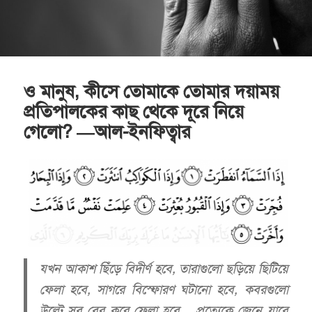
ও মানুষ, কীসে তোমাকে তোমার দয়াময়
প্রতিপালকের কাছ থেকে দূরে নিয়ে
গেলো? —আল-ইনফিত্বার
যখন আকাশ ছিঁড়ে বিদীর্ণ হবে, তারাগুলো ছড়িয়ে ছিটিয়ে
ফেলা হবে, সাগরে বিস্ফোরণ ঘটানো হবে, কবরগুলো
উল্টে সব বের করে ফেলা হবে… প্রত্যেকে জেনে যাবে